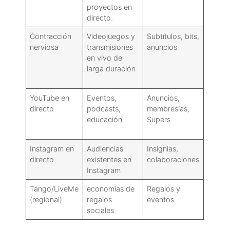
proyectos en
directo.
Contracción
Videojuegos y
Subtítulos, bits,
Fuerte
nerviosa
transmisiones
anuncios
basad
en vivo de
catego
larga duración
YouTube en
Eventos,
Anuncios,
Excele
directo
podcasts,
membresías,
búsqu
educación
Supers
vigent
Instagram en
Audiencias
Insignias,
Basad
directo
existentes en
colaboraciones
seguid
Instagram
Tango/LiveMe
economías de
Regalos y
Depend
(regional)
regalos
eventos
región
sociales