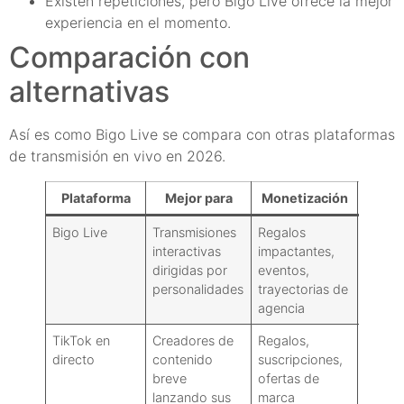
Existen repeticiones, pero Bigo Live ofrece la mejor
experiencia en el momento.
Comparación con
alternativas
Así es como Bigo Live se compara con otras plataformas
de transmisión en vivo en 2026.
Plataforma
Mejor para
Monetización
Desc
Bigo Live
Transmisiones
Regalos
Es bu
interactivas
impactantes,
partic
dirigidas por
eventos,
evento
personalidades
trayectorias de
agencia
TikTok en
Creadores de
Regalos,
Excele
directo
contenido
suscripciones,
breve
ofertas de
lanzando sus
marca