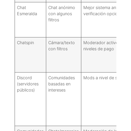
Chat
Chat anónimo
Mejor sistema antispam:
Esmeralda
con algunos
verificación opcional
filtros
Chatspin
Cámara/texto
Moderador activo en
con filtros
niveles de pago
Discord
Comunidades
Mods a nivel de servido
(servidores
basadas en
públicos)
intereses