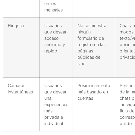
en los
mensajes
Flingster
Usuarios
No se muestra
Chat a
que desean
ningún
modos 
acceso
formulario de
texto/v
anónimo y
registro en las
posicio
rápido
páginas
orienta
públicas del
privaci
sitio.
Cámaras
Usuarios
Posicionamiento
Persona
instantáneas
que desean
más basado en
de la m
una
cuentas
chats p
experiencia
individu
más
flujo de
privada e
corres
individual
pulido