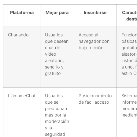
Plataforma
Mejor para
Inscribirse
Caract
dest
Charlando
Usuarios
Acceso al
Funcio
que desean
navegador con
básicas
chat de
baja fricción
gratuita
vídeo
aleator
aleatorio,
instant
sencillo y
a uno, 
gratuito
estilo 
LlámameChat
Usuarios
Posicionamiento
Sistem
que se
de fácil acceso
informe
preocupan
modera
más por la
mediant
moderación
y la
seguridad