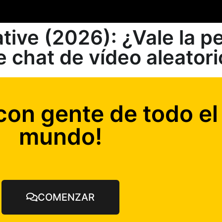
tive (2026): ¿Vale la p
e chat de vídeo aleatori
con gente de todo el
mundo!
COMENZAR