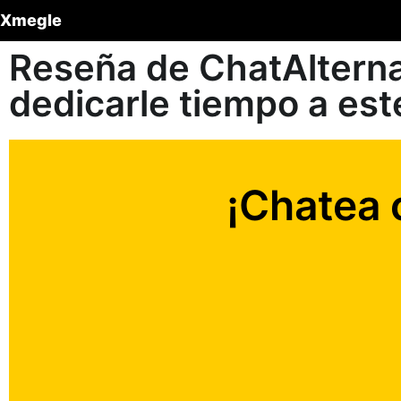
Xmegle
Reseña de ChatAlterna
dedicarle tiempo a est
¡Chatea 