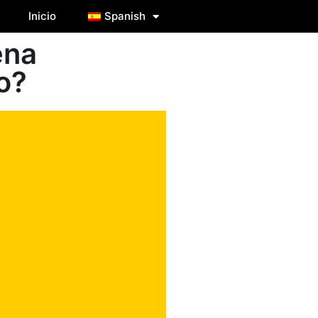
Inicio
Spanish
ena
o?