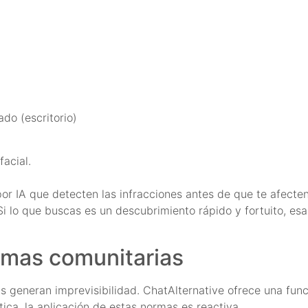
do (escritorio)
facial.
r IA que detecten las infracciones antes de que te afecten
Si lo que buscas es un descubrimiento rápido y fortuito, e
rmas comunitarias
ias generan imprevisibilidad. ChatAlternative ofrece una fun
ica, la aplicación de estas normas es reactiva.