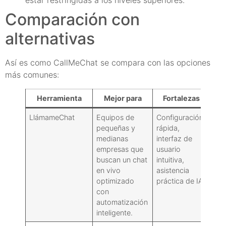
Comparación con
alternativas
Así es como CallMeChat se compara con las opciones
más comunes:
Herramienta
Mejor para
Fortalezas
Co
LlámameChat
Equipos de
Configuración
Aná
pequeñas y
rápida,
per
medianas
interfaz de
más
empresas que
usuario
seg
buscan un chat
intuitiva,
ava
en vivo
asistencia
niv
optimizado
práctica de IA.
con
automatización
inteligente.