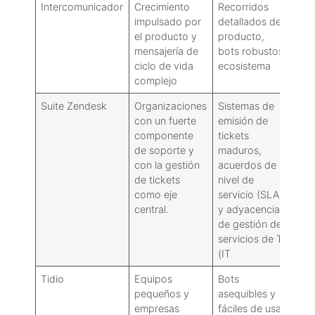
Intercomunicador
Crecimiento
Recorridos
May
impulsado por
detallados del
cur
el producto y
producto,
apr
mensajería de
bots robustos,
pro
ciclo de vida
ecosistema
complejo
Suite Zendesk
Organizaciones
Sistemas de
La 
con un fuerte
emisión de
cha
componente
tickets
sen
de soporte y
maduros,
pes
con la gestión
acuerdos de
pro
de tickets
nivel de
co
como eje
servicio (SLA)
central.
y adyacencias
de gestión de
servicios de TI
(IT
Tidio
Equipos
Bots
Con
pequeños y
asequibles y
emp
empresas
fáciles de usar,
lim