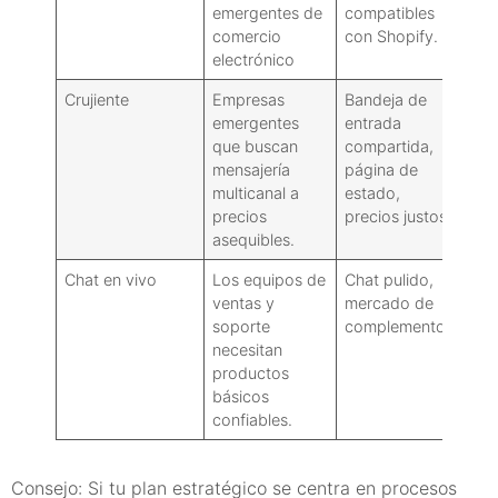
emergentes de
compatibles
más
comercio
con Shopify.
electrónico
Crujiente
Empresas
Bandeja de
Men
emergentes
entrada
de 
que buscan
compartida,
emp
mensajería
página de
multicanal a
estado,
precios
precios justos.
asequibles.
Chat en vivo
Los equipos de
Chat pulido,
Los
ventas y
mercado de
aut
soporte
complementos
de
necesitan
com
productos
int
básicos
confiables.
Consejo: Si tu plan estratégico se centra en procesos