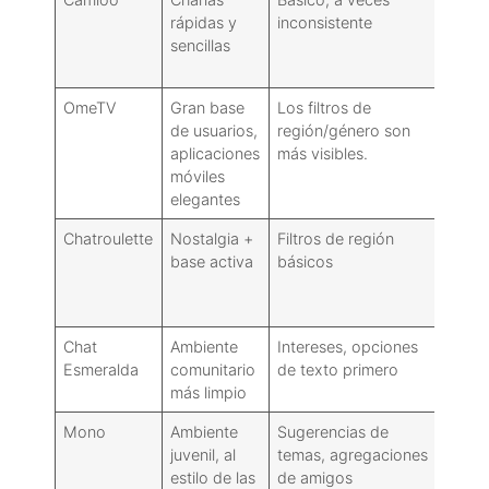
rápidas y
inconsistente
react
sencillas
basa
el us
OmeTV
Gran base
Los filtros de
La
de usuarios,
región/género son
mode
aplicaciones
más visibles.
se si
móviles
poco
elegantes
ajus
Chatroulette
Nostalgia +
Filtros de región
Varia
base activa
básicos
mejo
en a
anter
Chat
Ambiente
Intereses, opciones
Más e
Esmeralda
comunitario
de texto primero
que e
más limpio
prom
Mono
Ambiente
Sugerencias de
Impu
juvenil, al
temas, agregaciones
por l
estilo de las
de amigos
comu