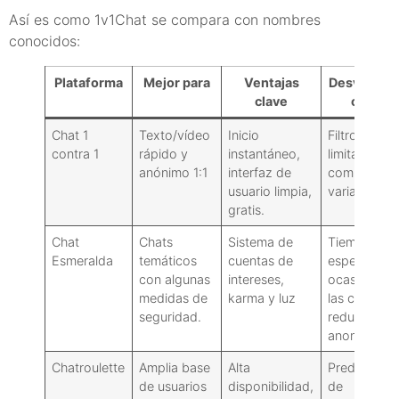
Así es como 1v1Chat se compara con nombres
conocidos:
Plataforma
Mejor para
Ventajas
Desventaja
clave
clave
Chat 1
Texto/vídeo
Inicio
Filtros
contra 1
rápido y
instantáneo,
limitados,
anónimo 1:1
interfaz de
comunidad
usuario limpia,
variable
gratis.
Chat
Chats
Sistema de
Tiempos de
Esmeralda
temáticos
cuentas de
espera
con algunas
intereses,
ocasionales
medidas de
karma y luz
las cuentas
seguridad.
reducen el
anonimato.
Chatroulette
Amplia base
Alta
Predominio
de usuarios
disponibilidad,
de