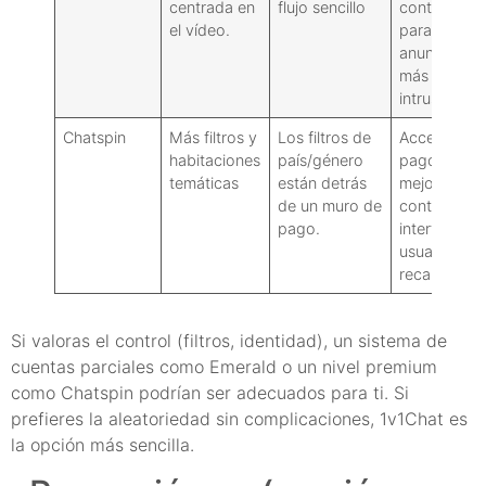
centrada en
flujo sencillo
contenido
el vídeo.
para adulto
anuncios
más
intrusivos
Chatspin
Más filtros y
Los filtros de
Acceso de
habitaciones
país/género
pago a los
temáticas
están detrás
mejores
de un muro de
controles:
pago.
interfaz de
usuario más
recargada
Si valoras el control (filtros, identidad), un sistema de
cuentas parciales como Emerald o un nivel premium
como Chatspin podrían ser adecuados para ti. Si
prefieres la aleatoriedad sin complicaciones, 1v1Chat es
la opción más sencilla.