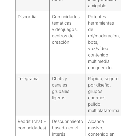
amigable.
Discordia
Comunidades
Potentes
Puede
temáticas,
herramientas
ruido
videojuegos,
de
apren
centros de
rol/moderación,
nuevo
creación
bots,
voz/vídeo,
contenido
multimedia
enriquecido.
Telegrama
Chats y
Rápido, seguro
Mode
canales
por diseño,
meno
grupales
grupos
estru
ligeros
enormes,
grup
pulido
multiplataforma
Reddit (chat +
Descubrimiento
Alcance
Chat 
comunidades)
basado en el
masivo,
real 
interés
contenido en
la mo