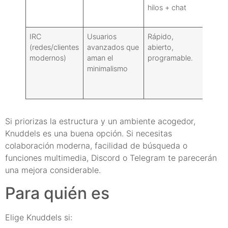
hilos + chat
varía
ampli
IRC
Usuarios
Rápido,
Curv
(redes/clientes
avanzados que
abierto,
apren
modernos)
aman el
programable.
pronu
minimalismo
herra
segur
escas
Si priorizas la estructura y un ambiente acogedor,
Knuddels es una buena opción. Si necesitas
colaboración moderna, facilidad de búsqueda o
funciones multimedia, Discord o Telegram te parecerán
una mejora considerable.
Para quién es
Elige Knuddels si: