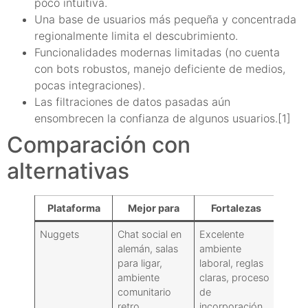
poco intuitiva.
Una base de usuarios más pequeña y concentrada
regionalmente limita el descubrimiento.
Funcionalidades modernas limitadas (no cuenta
con bots robustos, manejo deficiente de medios,
pocas integraciones).
Las filtraciones de datos pasadas aún
ensombrecen la confianza de algunos usuarios.[1]
Comparación con
alternativas
Plataforma
Mejor para
Fortalezas
Comp
Nuggets
Chat social en
Excelente
Inter
alemán, salas
ambiente
usuar
para ligar,
laboral, reglas
funci
ambiente
claras, proceso
limit
comunitario
de
alcan
retro.
incorporación