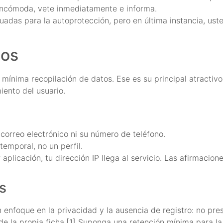
 incómoda, vete inmediatamente e informa.
adas para la autoprotección, pero en última instancia, ust
.
tos
nima recopilación de datos. Ese es su principal atractivo
iento del usuario.
 correo electrónico ni su número de teléfono.
temporal, no un perfil.
plicación, tu dirección IP llega al servicio. Las afirmacion
s
 enfoque en la privacidad y la ausencia de registro: no pre
de la propia ficha.[1] Suponga una retención mínima para la