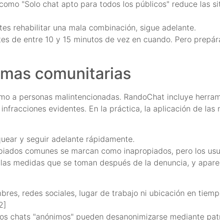
a como "Solo chat apto para todos los públicos" reduce las s
ntes rehabilitar una mala combinación, sigue adelante.
ntes de entre 10 y 15 minutos de vez en cuando. Pero prepá
rmas comunitarias
mo a personas malintencionadas. RandoChat incluye herram
infracciones evidentes. En la práctica, la aplicación de las
quear y seguir adelante rápidamente.
opiados comunes se marcan como inapropiados, pero los usuari
 las medidas que se toman después de la denuncia, y apare
res, redes sociales, lugar de trabajo ni ubicación en tiem
2]
 los chats "anónimos" pueden desanonimizarse mediante pat