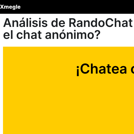
Xmegle
Análisis de RandoChat
el chat anónimo?
¡Chatea 