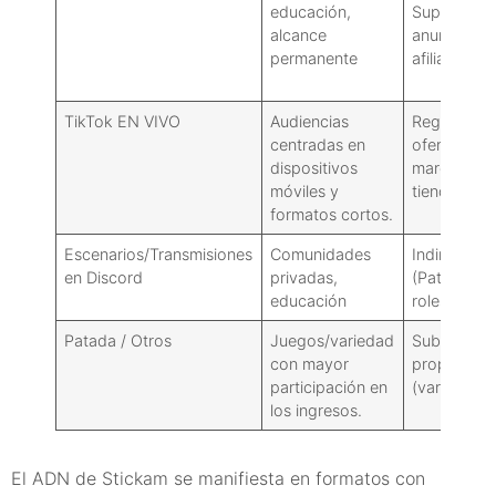
educación,
Supers,
alcance
anuncios,
permanente
afiliados
TikTok EN VIVO
Audiencias
Regalos,
centradas en
ofertas de
dispositivos
marcas,
móviles y
tienda
formatos cortos.
Escenarios/Transmisiones
Comunidades
Indirecto
en Discord
privadas,
(Patreon,
educación
roles)
Patada / Otros
Juegos/variedad
Subs,
con mayor
propinas
participación en
(variables)
los ingresos.
El ADN de Stickam se manifiesta en formatos con