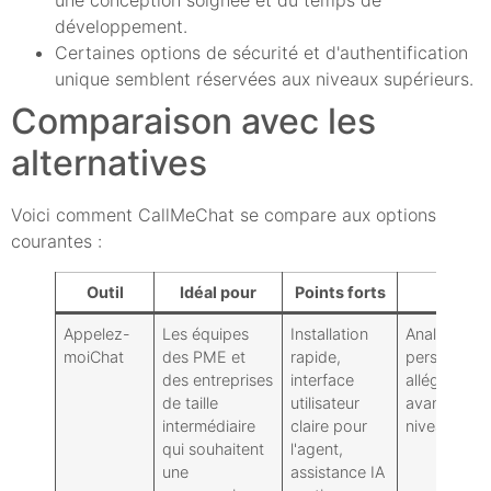
développement.
Certaines options de sécurité et d'authentification
unique semblent réservées aux niveaux supérieurs.
Comparaison avec les
alternatives
Voici comment CallMeChat se compare aux options
courantes :
Outil
Idéal pour
Points forts
Compr
Appelez-
Les équipes
Installation
Analyses
moiChat
des PME et
rapide,
personnalis
des entreprises
interface
allégées : s
de taille
utilisateur
avancée sur
intermédiaire
claire pour
niveaux sup
qui souhaitent
l'agent,
une
assistance IA