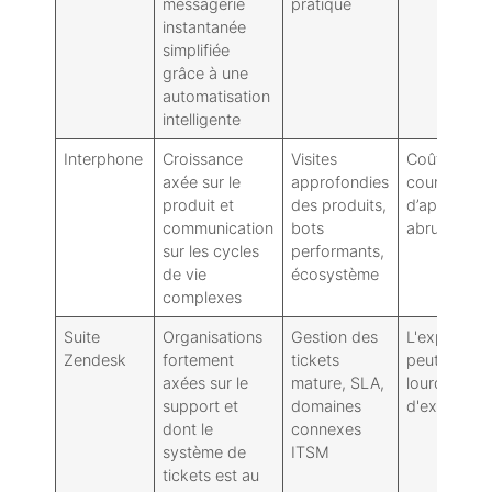
messagerie
pratique
instantanée
simplifiée
grâce à une
automatisation
intelligente
Interphone
Croissance
Visites
Coût plus él
axée sur le
approfondies
courbe
produit et
des produits,
d’apprentis
communication
bots
abrupte
sur les cycles
performants,
de vie
écosystème
complexes
Suite
Organisations
Gestion des
L'expérienc
Zendesk
fortement
tickets
peut semble
axées sur le
mature, SLA,
lourde : pro
support et
domaines
d'extension
dont le
connexes
système de
ITSM
tickets est au