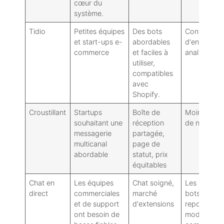
cœur du
système.
Tidio
Petites équipes
Des bots
Contrôles
et start-ups e-
abordables
d'entreprise 
commerce
et faciles à
analyses al
utiliser,
compatibles
avec
Shopify.
Croustillant
Startups
Boîte de
Moins de co
souhaitant une
réception
de niveau e
messagerie
partagée,
multicanal
page de
abordable
statut, prix
équitables
Chat en
Les équipes
Chat soigné,
Les
direct
commerciales
marché
bots/l'auto
et de support
d'extensions
reposent su
ont besoin de
modules