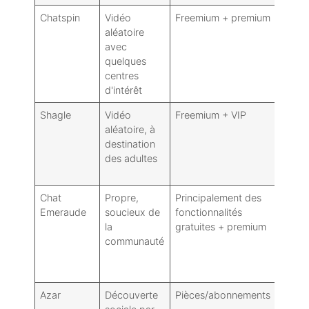
Chatspin
Vidéo
Freemium + premium
Mots-
aléatoire
d'inté
avec
locali
quelques
centres
d'intérêt
Shagle
Vidéo
Freemium + VIP
Filtre
aléatoire, à
genre
destination
des adultes
Chat
Propre,
Principalement des
Intérê
Emeraude
soucieux de
fonctionnalités
systè
la
gratuites + premium
karm
communauté
Azar
Découverte
Pièces/abonnements
Effets