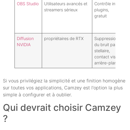
OBS Studio
Utilisateurs avancés et
Contrôle infini,
C
streamers sérieux
plugins,
d
gratuit
a
s
p
Diffusion
propriétaires de RTX
Suppression
N
NVIDIA
du bruit par IA
c
stellaire,
N
contact visuel,
f
arrière-plan
l
Si vous privilégiez la simplicité et une finition homogène
sur toutes vos applications, Camzey est l'option la plus
simple à configurer et à oublier.
Qui devrait choisir Camzey
?