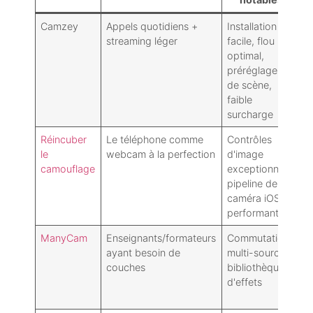
Camzey
Appels quotidiens +
Installation
L
streaming léger
facile, flou
g
optimal,
d
préréglages
a
de scène,
p
faible
surcharge
Réincuber
Le téléphone comme
Contrôles
N
le
webcam à la perfection
d'image
p
camouflage
exceptionnels,
r
pipeline de
e
caméra iOS
performant
ManyCam
Enseignants/formateurs
Commutation
I
ayant besoin de
multi-sources,
u
couches
bibliothèque
l
d'effets
u
r