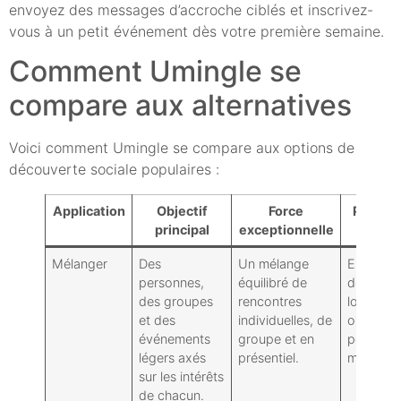
envoyez des messages d’accroche ciblés et inscrivez-
vous à un petit événement dès votre première semaine.
Comment Umingle se
compare aux alternatives
Voici comment Umingle se compare aux options de
découverte sociale populaires :
Application
Objectif
Force
Point fa
principal
exceptionnelle
Mélanger
Des
Un mélange
En fonct
personnes,
équilibré de
de la den
des groupes
rencontres
locale : l
et des
individuelles, de
outils hô
événements
groupe et en
pourraie
légers axés
présentiel.
mûrir
sur les intérêts
de chacun.