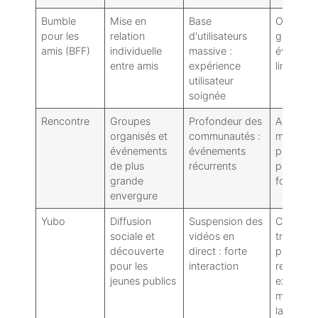
Bumble
Mise en
Base
Outils de
pour les
relation
d'utilisateurs
groupe/
amis (BFF)
individuelle
massive :
événeme
entre amis
expérience
limités
utilisateur
soignée
Rencontre
Groupes
Profondeur des
Apparie
organisés et
communautés :
moins
événements
événements
personnal
de plus
récurrents
peut para
grande
formel
envergure
Yubo
Diffusion
Suspension des
Ciblage 
sociale et
vidéos en
tranche 
découverte
direct : forte
plus
pour les
interaction
restreint 
jeunes publics
examen
minutieu
la sécuri