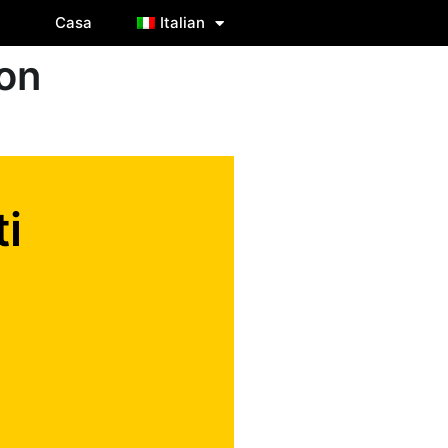
Casa
Italian
con
i