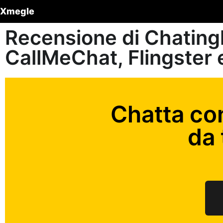
Xmegle
Recensione di Chating
CallMeChat, Flingster
Chatta co
da 