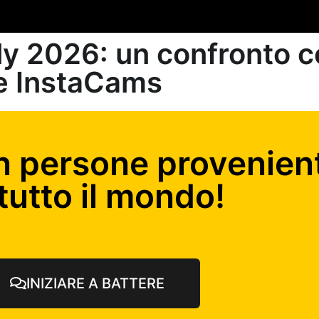
ly 2026: un confronto 
 e InstaCams
n persone provenient
tutto il mondo!
INIZIARE A BATTERE