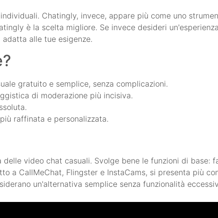
individuali. Chatingly, invece, appare più come uno strument
Chatingly è la scelta migliore. Se invece desideri un'esperienza
 adatta alle tue esigenze.
e?
suale gratuito e semplice, senza complicazioni.
gistica di moderazione più incisiva.
ssoluta.
più raffinata e personalizzata.
delle video chat casuali. Svolge bene le funzioni di base: 
spetto a CallMeChat, Flingster e InstaCams, si presenta più c
desiderano un'alternativa semplice senza funzionalità ecces