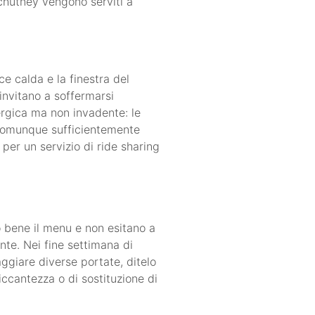
 chutney vengono serviti a
e calda e la finestra del
invitano a soffermarsi
ergica ma non invadente: le
a comunque sufficientemente
 per un servizio di ride sharing
no bene il menu e non esitano a
nte. Nei fine settimana di
aggiare diverse portate, ditelo
piccantezza o di sostituzione di