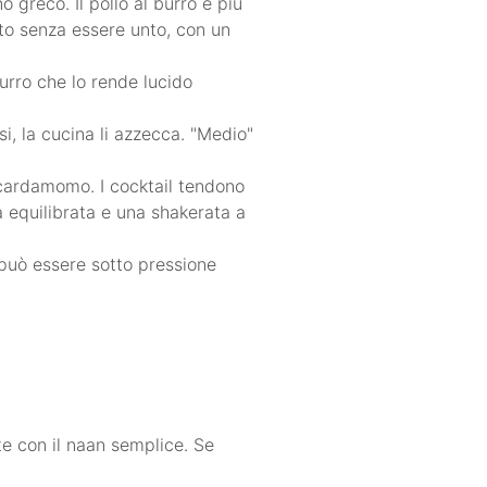
o greco. Il pollo al burro è più
sto senza essere unto, con un
burro che lo rende lucido
si, la cucina li azzecca. "Medio"
 cardamomo. I cocktail tendono
a equilibrata e una shakerata a
 può essere sotto pressione
e con il naan semplice. Se