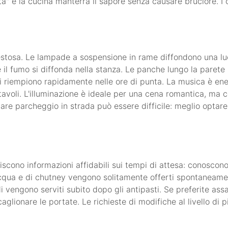
ata" e la cucina manterrà il sapore senza causare bruciore. I
 festosa. Le lampade a sospensione in rame diffondono una luc
l fumo si diffonda nella stanza. Le panche lungo la parete 
si riempiono rapidamente nelle ore di punta. La musica è en
tavoli. L'illuminazione è ideale per una cena romantica, m
vare parcheggio in strada può essere difficile: meglio optare
rniscono informazioni affidabili sui tempi di attesa: conosco
'acqua e di chutney vengono solitamente offerti spontaneame
i vengono serviti subito dopo gli antipasti. Se preferite ass
aglionare le portate. Le richieste di modifiche al livello di 