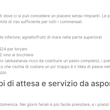
anti dove ci si può concedere un piacere senza rimpianti. Le p
tà di riso sufficiente per tutti i commensali.
te inferiore; agnello/frutti di mare nella parte superiore)
–$24 per biryani
 vino al bicchiere
nero (abbastanza ricco da costituire un pasto completo), i pi
to che rischia di costare un po' troppo è il tikka di pesce nel
ezzo.
i di attesa e servizio da asp
omenica. Nei giorni feriali è più facile prenotare, e i pranzi