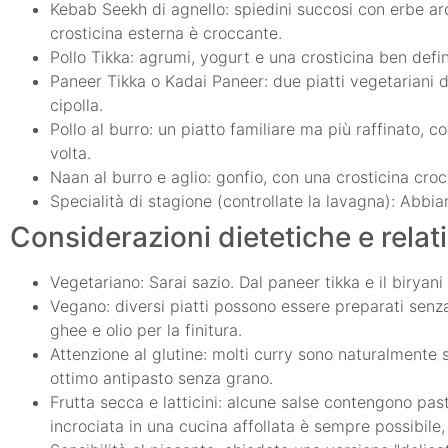
Kebab Seekh di agnello: spiedini succosi con erbe a
crosticina esterna è croccante.
Pollo Tikka: agrumi, yogurt e una crosticina ben defi
Paneer Tikka o Kadai Paneer: due piatti vegetariani 
cipolla.
Pollo al burro: un piatto familiare ma più raffinato, 
volta.
Naan al burro e aglio: gonfio, con una crosticina cr
Specialità di stagione (controllate la lavagna): Abbi
Considerazioni dietetiche e relativ
Vegetariano: Sarai sazio. Dal paneer tikka e il biryan
Vegano: diversi piatti possono essere preparati senza 
ghee e olio per la finitura.
Attenzione al glutine: molti curry sono naturalmente s
ottimo antipasto senza grano.
Frutta secca e latticini: alcune salse contengono past
incrociata in una cucina affollata è sempre possibile,