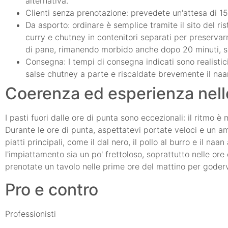
alternativa.
Clienti senza prenotazione: prevedete un'attesa di 15-
Da asporto: ordinare è semplice tramite il sito del ri
curry e chutney in contenitori separati per preservarne
di pane, rimanendo morbido anche dopo 20 minuti, s
Consegna: I tempi di consegna indicati sono realistic
salse chutney a parte e riscaldate brevemente il naa
Coerenza ed esperienza nelle 
I pasti fuori dalle ore di punta sono eccezionali: il ritmo
Durante le ore di punta, aspettatevi portate veloci e un a
piatti principali, come il dal nero, il pollo al burro e il n
l'impiattamento sia un po' frettoloso, soprattutto nelle o
prenotate un tavolo nelle prime ore del mattino per goderv
Pro e contro
Professionisti