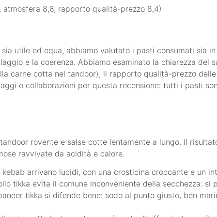
, atmosfera 8,6, rapporto qualità-prezzo 8,4)
ia utile ed equa, abbiamo valutato i pasti consumati sia in 
allaggio e la coerenza. Abbiamo esaminato la chiarezza del sap
la carne cotta nel tandoor), il rapporto qualità-prezzo delle 
maggi o collaborazioni per questa recensione: tutti i pasti so
tandoor rovente e salse cotte lentamente a lungo. Il risultat
emose ravvivate da acidità e calore.
kh kebab arrivano lucidi, con una crosticina croccante e un 
llo tikka evita il comune inconveniente della secchezza: si 
paneer tikka si difende bene: sodo al punto giusto, ben mari