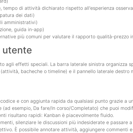
ard)
e, tempo di attività dichiarato rispetto all'esperienza osserva
patura dei dati)
i amministrativi)
zione, guida in-app)
rnative più comuni per valutare il rapporto qualità-prezzo in
 utente
o agli effetti speciali. La barra laterale sinistra organizza s
(attività, bacheche o timeline) e il pannello laterale destro m
l codice e con aggiunta rapida da qualsiasi punto grazie a un
te (ad esempio, Da fare/In corso/Completato) che puoi modif
nti risultano rapidi: Kanban è piacevolmente fluido.
ementi, silenziare le discussioni più indesiderate e passare a 
biettivo. È possibile annotare attività, aggiungere commenti 