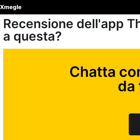
Xmegle
Recensione dell'app Th
a questa?
Chatta co
da 