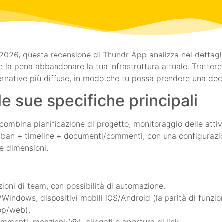
2026, questa recensione di Thundr App analizza nel dettaglio
e la pena abbandonare la tua infrastruttura attuale. Tratterem
alternative più diffuse, in modo che tu possa prendere una de
le sue specifiche principali
ombina pianificazione di progetto, monitoraggio delle atti
nban + timeline + documenti/commenti, con una configurazi
ie dimensioni.
zioni di team, con possibilità di automazione.
indows, dispositivi mobili iOS/Android (la parità di funzio
op/web).
mmenti, menzioni (@), allegati e apertura di link.