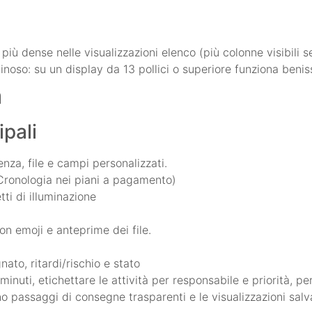
più dense nelle visualizzazioni elenco (più colonne visibili 
inoso: su un display da 13 pollici o superiore funziona benis
à
ipali
enza, file e campi personalizzati.
 Cronologia nei piani a pagamento)
ti di illuminazione
n emoji e anteprime dei file.
ato, ritardi/rischio e stato
nuti, etichettare le attività per responsabile e priorità, pe
o passaggi di consegne trasparenti e le visualizzazioni sal