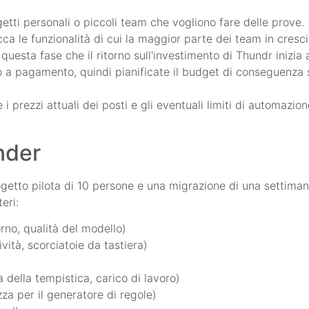
getti personali o piccoli team che vogliono fare delle prove.
occa le funzionalità di cui la maggior parte dei team in cres
 questa fase che il ritorno sull'investimento di Thundr inizia 
no a pagamento, quindi pianificate il budget di conseguenza
 i prezzi attuali dei posti e gli eventuali limiti di automazion
nder
getto pilota di 10 persone e una migrazione di una settiman
eri:
rno, qualità del modello)
ività, scorciatoie da tastiera)
 della tempistica, carico di lavoro)
zza per il generatore di regole)