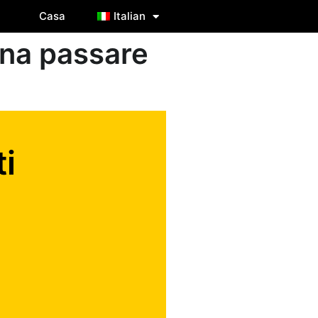
Casa
Italian
ena passare
i