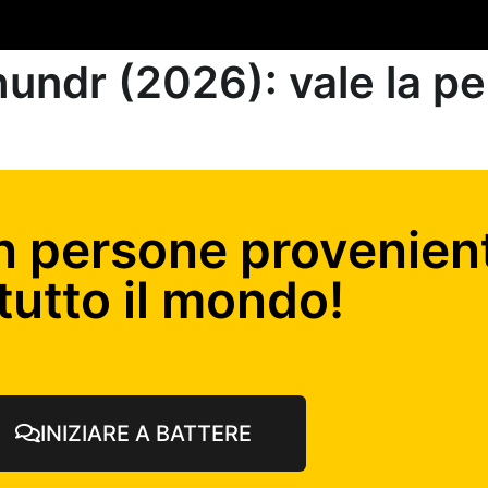
undr (2026): vale la p
n persone provenient
tutto il mondo!
INIZIARE A BATTERE