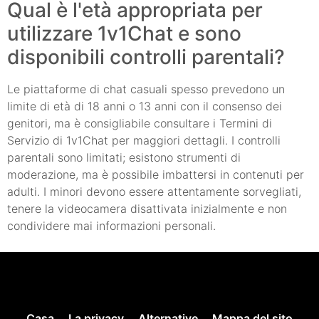
Qual è l'età appropriata per
utilizzare 1v1Chat e sono
disponibili controlli parentali?
Le piattaforme di chat casuali spesso prevedono un
limite di età di 18 anni o 13 anni con il consenso dei
genitori, ma è consigliabile consultare i Termini di
Servizio di 1v1Chat per maggiori dettagli. I controlli
parentali sono limitati; esistono strumenti di
moderazione, ma è possibile imbattersi in contenuti per
adulti. I minori devono essere attentamente sorvegliati,
tenere la videocamera disattivata inizialmente e non
condividere mai informazioni personali.
Casa
La privacy
Alternative
Mappa del sito