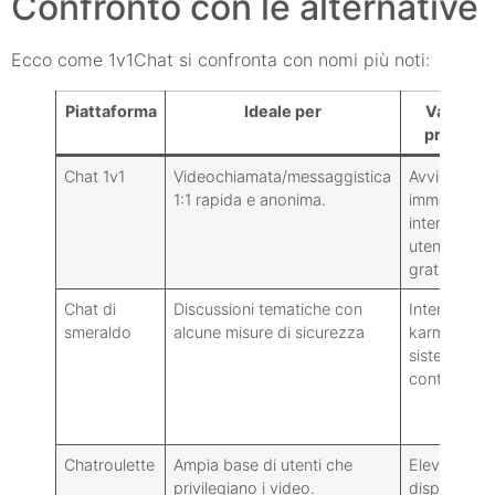
Confronto con le alternative
Ecco come 1v1Chat si confronta con nomi più noti:
Piattaforma
Ideale per
Vantaggi
principal
Chat 1v1
Videochiamata/messaggistica
Avvio
1:1 rapida e anonima.
immediato,
interfaccia
utente pulit
gratuito
Chat di
Discussioni tematiche con
Interessi,
smeraldo
alcune misure di sicurezza
karma,
sistema di
conti legger
Chatroulette
Ampia base di utenti che
Elevata
privilegiano i video.
disponibilità