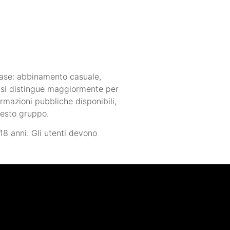
base: abbinamento casuale,
er si distingue maggiormente per
ormazioni pubbliche disponibili,
uesto gruppo.
18 anni. Gli utenti devono