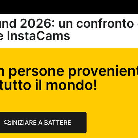
nd 2026: un confronto
 e InstaCams
n persone provenient
tutto il mondo!
INIZIARE A BATTERE