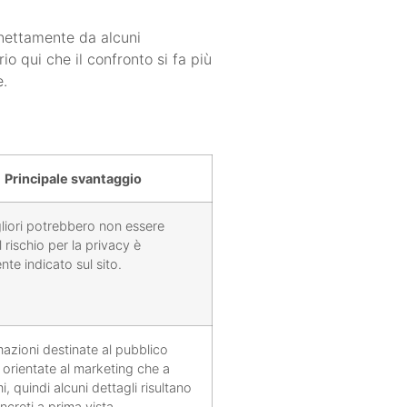
 nettamente da alcuni
o qui che il confronto si fa più
e.
Principale svantaggio
migliori potrebbero non essere
il rischio per la privacy è
te indicato sul sito.
mazioni destinate al pubblico
 orientate al marketing che a
i, quindi alcuni dettagli risultano
creti a prima vista.