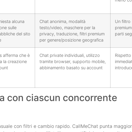
hiesta alcuna
Chat anonima, modalità
Un filtro
one sulle
testo/video, maschere per la
premium;
bbliche del sito
privacy, traduzione, filtri premium
parti seg
e
per genere/posizione geografica
s afferma che è
Chat private individuali, utilizzo
Rispetto
a la creazione
tramite browser, supporto mobile,
immediato
ount
abbinamento basato su account
introduc
 con ciascun concorrente
uale con filtri e cambio rapido. CallMeChat punta maggiorm