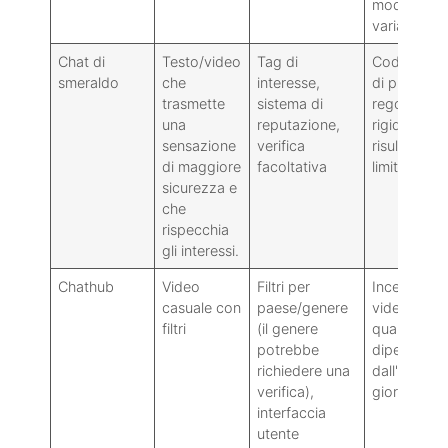
moderazio
variabile.
Chat di
Testo/video
Tag di
Code nelle 
smeraldo
che
interesse,
di punta,
trasmette
sistema di
regole più
una
reputazione,
rigide pos
sensazione
verifica
risultare
di maggiore
facoltativa
limitanti
sicurezza e
che
rispecchia
gli interessi.
Chathub
Video
Filtri per
Incentrato 
casuale con
paese/genere
video: la
filtri
(il genere
qualità
potrebbe
dipende
richiedere una
dall'ora del
verifica),
giorno
interfaccia
utente