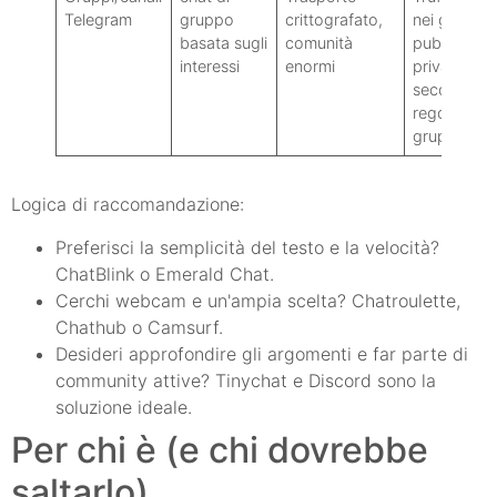
Telegram
gruppo
crittografato,
nei gruppi
basata sugli
comunità
pubblici: la
interessi
enormi
privacy var
seconda de
regole del
gruppo.
Logica di raccomandazione:
Preferisci la semplicità del testo e la velocità?
ChatBlink o Emerald Chat.
Cerchi webcam e un'ampia scelta? Chatroulette,
Chathub o Camsurf.
Desideri approfondire gli argomenti e far parte di
community attive? Tinychat e Discord sono la
soluzione ideale.
Per chi è (e chi dovrebbe
saltarlo)