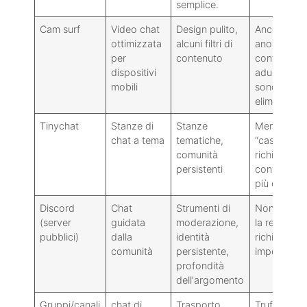
semplice.
Cam surf
Video chat
Design pulito,
Ancora
ottimizzata
alcuni filtri di
anonimi: i
per
contenuto
contenuti p
dispositivi
adulti non
mobili
sono stati
eliminati.
Tinychat
Stanze di
Stanze
Meno
chat a tema
tematiche,
“casuale”:
comunità
richiede un
persistenti
configuraz
più comple
Discord
Chat
Strumenti di
Non anoni
(server
guidata
moderazione,
la reperibili
pubblici)
dalla
identità
richiede
comunità
persistente,
impegno
profondità
dell'argomento
Gruppi/canali
chat di
Trasporto
Truffe/spa