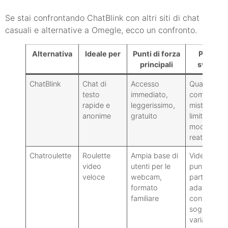
Se stai confrontando ChatBlink con altri siti di chat
casuali e alternative a Omegle, ecco un confronto.
Alternativa
Ideale per
Punti di forza
Principal
principali
svantag
ChatBlink
Chat di
Accesso
Qualità dell
testo
immediato,
comunità
rapide e
leggerissimo,
mista, filtri
anonime
gratuito
limitati,
moderazio
reattiva
Chatroulette
Roulette
Ampia base di
Video com
video
utenti per le
punto di
veloce
webcam,
partenza (
formato
adatto a tut
familiare
contenuti
soggetti a
variazioni,