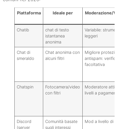
Piattaforma
Ideale per
Moderazione/Verific
Chatib
chat di testo
Variabile: strumenti
istantanea
leggeri
anonima
Chat di
Chat anonima con
Migliore protezione
smeraldo
alcuni filtri
antispam: verifica
facoltativa
Chatspin
Fotocamera/video
Moderatore attivo sui
con filtri
livelli a pagamento
Discord
Comunità basate
Mod a livello di server
(server
sugli interessi