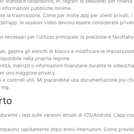
 standard (dispositivo, IP, registri di sessione) per finalità 
le informazioni pubbliche minime.
e la trasmissione. Come per molte app per utenti privati, i d
ell'app: le sessioni video devono essere considerate privat
 necessari per l'utilizzo principale; la posizione è facoltat
at, gestire gli elenchi di blocco e modificare le impostazioni d
isponibile nella propria regione.
ità, indirizzi o informazioni finanziarie durante le videoch
 per una maggiore privacy.
i e controlli utili. Mi piacerebbe una documentazione più chi
 log.
rto
durante i test sulle versioni attuali di iOS/Android. L'app ri
compaiono rapidamente dopo brevi interruzioni. Come previsto,