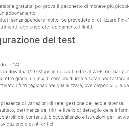
rsione gratuita, poi prova il pacchetto di monete più piccolo
e un abbonamento.
isultati senza spendere molto. Se prevedete di utilizzare Pi
trimenti raggiungerete rapidamente i limiti.
gurazione del test
droid 14).
in download/20 Mbps in upload), oltre al Wi-Fi del bar per 
uattro giorni: un mix di sessioni diurne e serali per testare i
ivato i filtri regionali per visualizzare, ove disponibili, le pa
 presenza di variazioni di rete, gestione dell'eco e latenza.
ultato, pertinenza dei filtri e livello di dettaglio delle inform
trolli dei contenuti, blocco/silenzio e istruzioni per l'avvio
vigazione e punti critici.