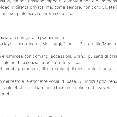
ositivi, ma non possono impedire completamente gli screens
 video in diretta privata, ma, come sempre, non condividete 
azione se qualcosa vi sembra sospetto.
niziare a navigare in pochi minuti.
 layout coordinato), Messaggi/Recenti, Portafoglio/Monete 
a e luminosa con comandi accessibili. Grandi pulsanti di chi
 elementi essenziali a portata di pollice.
hiamate prolungate, filtri premium). Il messaggio di acquist
el testo e le etichette vocali di base. Gli indizi aptici rend
enziali: etichette chiare, interfaccia semplice e flussi veloc
a meta.