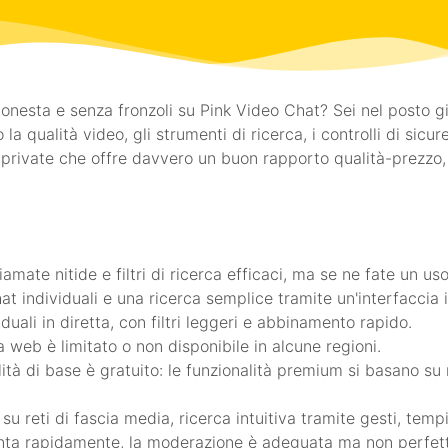
nesta e senza fronzoli su Pink Video Chat? Sei nel posto g
la qualità video, gli strumenti di ricerca, i controlli di sicu
rivate che offre davvero un buon rapporto qualità-prezzo,
amate nitide e filtri di ricerca efficaci, ma se ne fate un us
at individuali e una ricerca semplice tramite un'interfaccia i
duali in diretta, con filtri leggeri e abbinamento rapido.
a web è limitato o non disponibile in alcune regioni.
tà di base è gratuito: le funzionalità premium si basano su m
u reti di fascia media, ricerca intuitiva tramite gesti, temp
nta rapidamente, la moderazione è adeguata ma non perfetta 