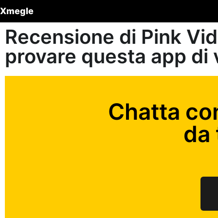
Xmegle
Recensione di Pink Vi
provare questa app di 
Chatta co
da 