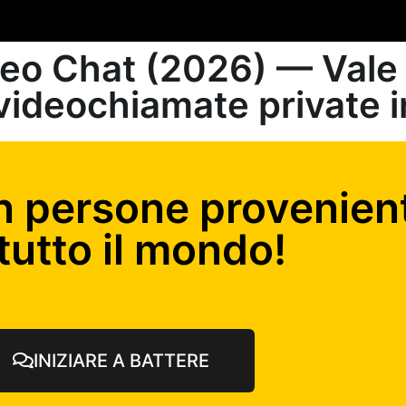
deo Chat (2026) — Vale 
videochiamate private i
n persone provenient
tutto il mondo!
INIZIARE A BATTERE