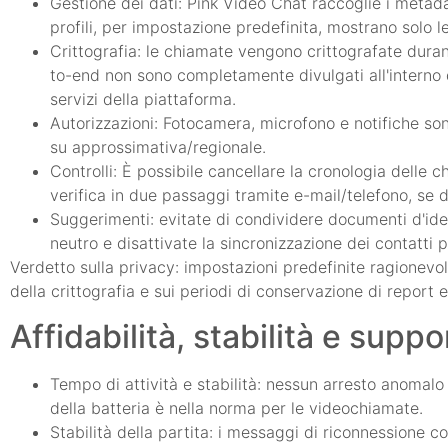
Gestione dei dati: Pink Video Chat raccoglie i metadati
profili, per impostazione predefinita, mostrano solo 
Crittografia: le chiamate vengono crittografate durant
to-end non sono completamente divulgati all'interno d
servizi della piattaforma.
Autorizzazioni: Fotocamera, microfono e notifiche sono
su approssimativa/regionale.
Controlli: È possibile cancellare la cronologia delle ch
verifica in due passaggi tramite e-mail/telefono, se d
Suggerimenti: evitate di condividere documenti d'ident
neutro e disattivate la sincronizzazione dei contatti
Verdetto sulla privacy: impostazioni predefinite ragionevol
della crittografia e sui periodi di conservazione di report e
Affidabilità, stabilità e suppo
Tempo di attività e stabilità: nessun arresto anomalo 
della batteria è nella norma per le videochiamate.
Stabilità della partita: i messaggi di riconnessione 