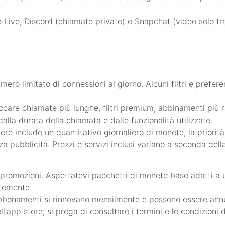
 Live, Discord (chiamate private) e Snapchat (video solo tra
ero limitato di connessioni al giorno. Alcuni filtri e prefer
care chiamate più lunghe, filtri premium, abbinamenti più r
la durata della chiamata e dalle funzionalità utilizzate.
e include un quantitativo giornaliero di monete, la priorit
za pubblicità. Prezzi e servizi inclusi variano a seconda dell
 promozioni. Aspettatevi pacchetti di monete base adatti a u
ntemente.
abbonamenti si rinnovano mensilmente e possono essere annul
l'app store; si prega di consultare i termini e le condizioni 