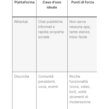
Piattaforma
Caso d'uso
Punti di forza
Punti
ideale
Wireclub
Chat pubbliche
Non serve
La qua
informali e
nessuna app,
variab
rapida scoperta
tante stanze,
versi
sociale
inizio facile
gratui
conti
pubbli
le fun
mode
sono l
Discordia
Comunità
Ricche
Richi
persistenti,
funzionalità
un'ap
voce, eventi
(voce, video,
clien
bot), solidi
pesan
strumenti di
scope
moderazione
esser
compl