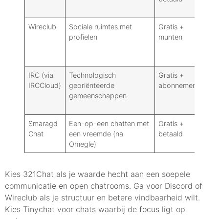
Wireclub
Sociale ruimtes met
Gratis +
J
profielen
munten
IRC (via
Technologisch
Gratis +
Op
IRCCloud)
georiënteerde
abonnement
gemeenschappen
Smaragd
Een-op-een chatten met
Gratis +
J
Chat
een vreemde (na
betaald
Omegle)
Kies 321Chat als je waarde hecht aan een soepele
communicatie en open chatrooms. Ga voor Discord of
Wireclub als je structuur en betere vindbaarheid wilt.
Kies Tinychat voor chats waarbij de focus ligt op