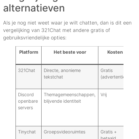
alternatieven
Als je nog niet weet waar je wilt chatten, dan is dit een
vergelijking van 321Chat met andere gratis of
gebruiksvriendelijke opties:
Platform
Het beste voor
Kosten
A
i
321Chat
Directe, anonieme
Gratis
N
tekstchat
(advertenties)
(o
Discord
Themagemeenschappen,
Vrij
J
openbare
blijvende identiteit
servers
Tinychat
Groepsvideoruimtes
Gratis +
J
betaald