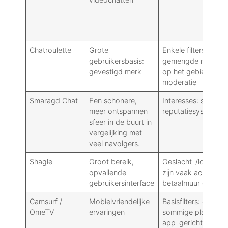
Chatroulette
Grote
Enkele filters:
gebruikersbasis:
gemengde reputati
gevestigd merk
op het gebied van
moderatie
Smaragd Chat
Een schonere,
Interesses: sommig
meer ontspannen
reputatiesystemen
sfeer in de buurt in
vergelijking met
veel navolgers.
Shagle
Groot bereik,
Geslacht-/locatiefil
opvallende
zijn vaak achter ee
gebruikersinterface
betaalmuur geplaat
Camsurf /
Mobielvriendelijke
Basisfilters: op
OmeTV
ervaringen
sommige plaatsen
app-gericht