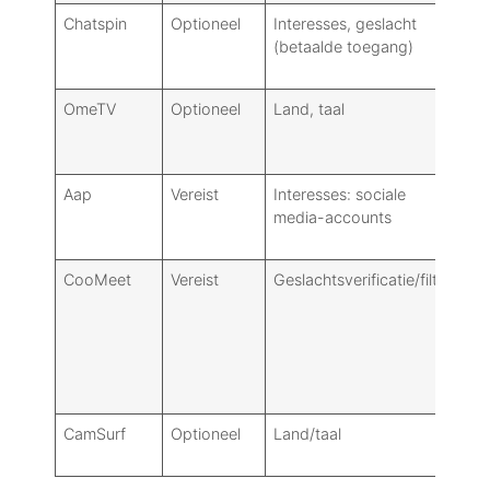
Chatspin
Optioneel
Interesses, geslacht
Ge
(betaalde toegang)
bet
OmeTV
Optioneel
Land, taal
Ge
do
ge
Aap
Vereist
Interesses: sociale
Li
media-accounts
je
CooMeet
Vereist
Geslachtsverificatie/filter
St
be
CamSurf
Optioneel
Land/taal
Ma
re