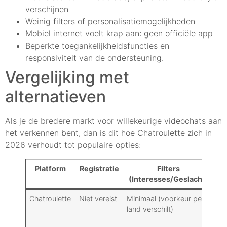
verschijnen
Weinig filters of personalisatiemogelijkheden
Mobiel internet voelt krap aan: geen officiële app
Beperkte toegankelijkheidsfuncties en
responsiviteit van de ondersteuning.
Vergelijking met
alternatieven
Als je de bredere markt voor willekeurige videochats aan
het verkennen bent, dan is dit hoe Chatroulette zich in
2026 verhoudt tot populaire opties:
Platform
Registratie
Filters
(Interesses/Geslacht)
Chatroulette
Niet vereist
Minimaal (voorkeur per
Ge
land verschilt)
ra
ti