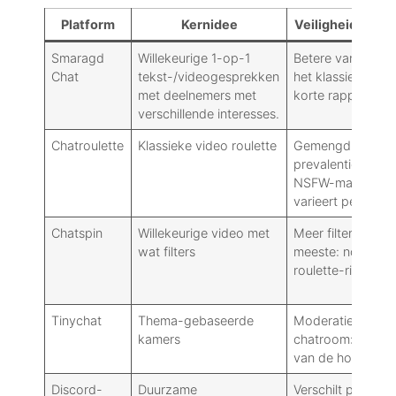
Platform
Kernidee
Veiligheid/Mati
Smaragd
Willekeurige 1-op-1
Betere vangrails 
Chat
tekst-/videogesprekken
het klassieke Om
met deelnemers met
korte rapporten
verschillende interesses.
Chatroulette
Klassieke video roulette
Gemengd: de
prevalentie van
NSFW-materiaal
varieert per uur.
Chatspin
Willekeurige video met
Meer filters dan 
wat filters
meeste: nog stee
roulette-risico's
Tinychat
Thema-gebaseerde
Moderatie per
kamers
chatroom: afhanke
van de host.
Discord-
Duurzame
Verschilt per serv