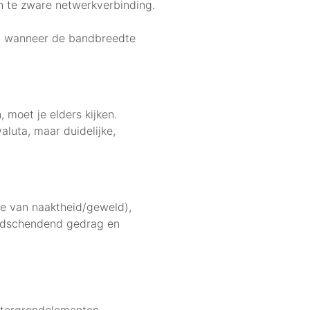
n te zware netwerkverbinding.
 op wanneer de bandbreedte
 moet je elders kijken.
aluta, maar duidelijke,
ie van naaktheid/geweld),
eidschendend gedrag en