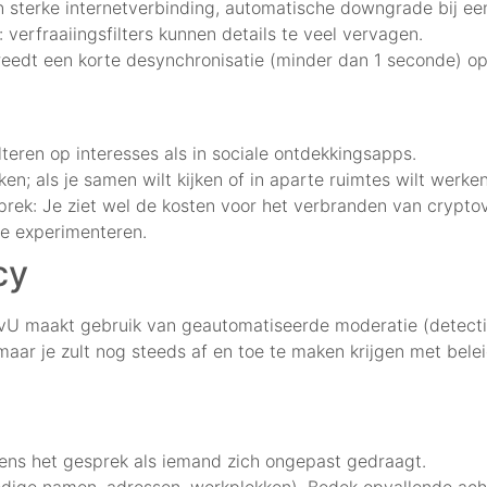
n sterke internetverbinding, automatische downgrade bij ee
 verfraaiingsfilters kunnen details te veel vervagen.
 treedt een korte desynchronisatie (minder dan 1 seconde)
lteren op interesses als in sociale ontdekkingsapps.
; als je samen wilt kijken of in aparte ruimtes wilt werken,
prek: Je ziet wel de kosten voor het verbranden van cryptov
 te experimenteren.
cy
LivU maakt gebruik van geautomatiseerde moderatie (detect
aar je zult nog steeds af en toe te maken krijgen met bel
jdens het gesprek als iemand zich ongepast gedraagt.