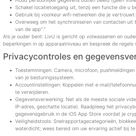
Houd persoonlijke gegevens buiten beeld (geen voll
Schakel locatietoegang uit, tenzij een functie die u be
Gebruik bij voorkeur wifi-netwerken die je vertrouwt
Overweeg om het synchroniseren van contacten uit t
van de app".“
Als je ouder bent: LivU is gericht op volwassenen en oude
beperkingen in op apparaatniveau en bespreek de regels v
Privacycontroles en gegevensve
Toestemmingen: Camera, microfoon, pushmeldingen en 
van je besturingssysteem.
Accountinstellingen: Koppelen met e-mail/telefoonnu
te verwijderen.
Gegevensverwerking: Net als de meeste sociale vid
IP-adres, geschatte locatie). Raadpleeg het privacyb
gegevensgebruik in de iOS App Store voordat je cry
Veiligheidstools: Snelrapportagecategorieën, blokkeer
waterdicht; wees bereid om uw ervaring actief bij te