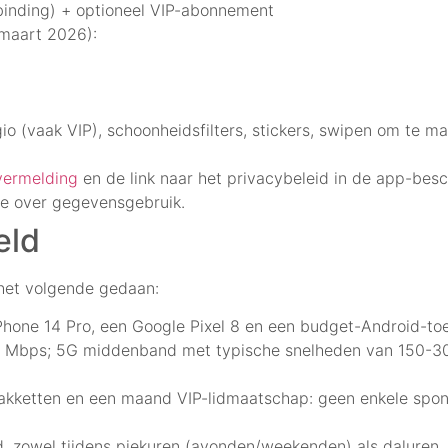
rbinding) + optioneel VIP-abonnement
 maart 2026):
o (vaak VIP), schoonheidsfilters, stickers, swipen om te m
vermelding
en de link naar het privacybeleid in de app-besc
ie over gegevensgebruik.
eld
het volgende gedaan:
Phone 14 Pro, een Google Pixel 8 en een budget-Android-toe
00 Mbps; 5G middenband met typische snelheden van 150-3
ketten en een maand VIP-lidmaatschap: geen enkele sponsori
, zowel tijdens piekuren (avonden/weekenden) als daluren.