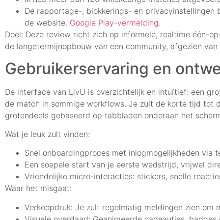
De rapportage-, blokkerings- en privacyinstellingen
de website.
Google Play-vermelding
.
Doel: Deze review richt zich op informele, realtime één
de langetermijnopbouw van een community, afgezien van h
Gebruikerservaring en ontw
De interface van LivU is overzichtelijk en intuïtief: een g
de match in sommige workflows. Je zult de korte tijd tot 
grotendeels gebaseerd op tabbladen onderaan het scherm,
Wat je leuk zult vinden:
Snel onboardingproces met inlogmogelijkheden via te
Een soepele start van je eerste wedstrijd, vrijwel dire
Vriendelijke micro-interacties: stickers, snelle reac
Waar het misgaat:
Verkoopdruk: Je zult regelmatig meldingen zien om mu
Visuele overdaad: Geanimeerde cadeautjes, badges 