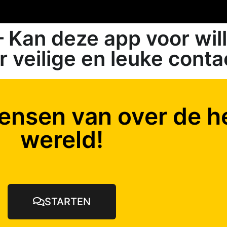
 Kan deze app voor wil
 veilige en leuke cont
ensen van over de h
wereld!
STARTEN