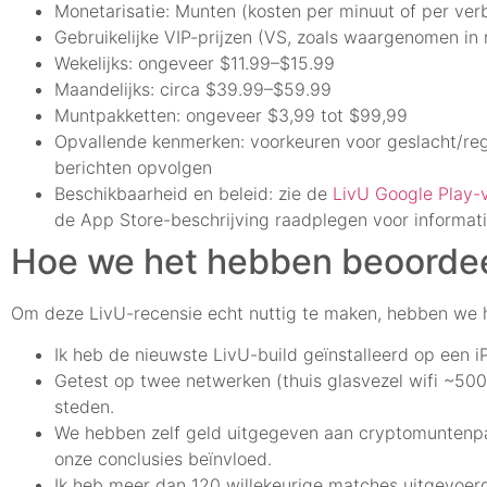
Monetarisatie: Munten (kosten per minuut of per ve
Gebruikelijke VIP-prijzen (VS, zoals waargenomen in
Wekelijks: ongeveer $11.99–$15.99
Maandelijks: circa $39.99–$59.99
Muntpakketten: ongeveer $3,99 tot $99,99
Opvallende kenmerken: voorkeuren voor geslacht/regi
berichten opvolgen
Beschikbaarheid en beleid: zie de
LivU Google Play-
de App Store-beschrijving raadplegen voor informat
Hoe we het hebben beoorde
Om deze LivU-recensie echt nuttig te maken, hebben we 
Ik heb de nieuwste LivU-build geïnstalleerd op een i
Getest op twee netwerken (thuis glasvezel wifi ~5
steden.
We hebben zelf geld uitgegeven aan cryptomuntenpak
onze conclusies beïnvloed.
Ik heb meer dan 120 willekeurige matches uitgevoerd