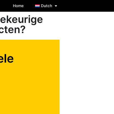
Home
Dutch
lekeurige
acten?
ele