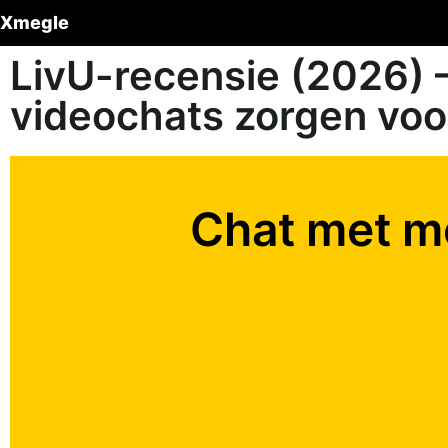
Xmegle
LivU-recensie (2026) –
videochats zorgen voor
Chat met m