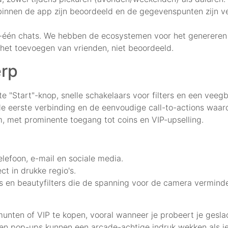
 binnen de app zijn beoordeeld en de gegevenspunten zijn v
-op-één chats. We hebben de ecosystemen voor het generere
et toevoegen van vrienden, niet beoordeeld.
erp
rote "Start"-knop, snelle schakelaars voor filters en een vee
de eerste verbinding en de eenvoudige call-to-actions waard
 met prominente toegang tot coins en VIP-upselling.
lefoon, e-mail en sociale media.
ct in drukke regio's.
ties en beautyfilters die de spanning voor de camera vermind
nten of VIP te kopen, vooral wanneer je probeert je geslach
en pop-ups kunnen een arcade-achtige indruk wekken als je