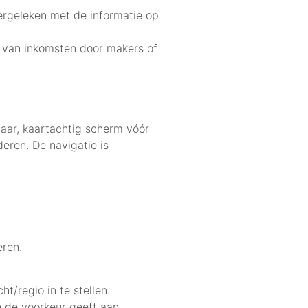
ergeleken met de informatie op
n van inkomsten door makers of
gbaar, kaartachtig scherm vóór
eren. De navigatie is
eren.
t/regio in te stellen.
 de voorkeur geeft aan