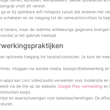
edige namen, adressen, werkplekken). Bedek opvallende ac
langrijk vindt dit vereist.
: ga er bij openbare wifi-hotspots vanuit dat anderen het v
e schakelen en de toegang tot de camera/microfoon te beper
re tieners, maar de realtime willekeurige gegevens brengen 
oordat je het gebruik toestaat.
rwerkingspraktijken
optionele toegang tot locatie/contacten. Je kunt de meest
mmer, inloggen via sociale media, basisprofielbewerking en
eo-apps kan LivU video/audio verwerken voor moderatie en
eleid via de link op de website.
Google Play-vermelding
en l
ptomunten koopt.
lijst en waarschuwingen voor beleidsschendingen. De effectiv
 sturen.