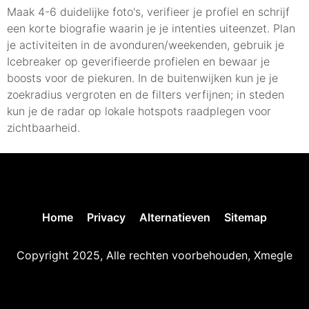
Maak 4-6 duidelijke foto's, verifieer je profiel en schrijf
een korte biografie waarin je je intenties uiteenzet. Plan
je activiteiten in de avonduren/weekenden, gebruik je
Icebreaker op geverifieerde profielen en bewaar je
boosts voor de piekuren. In de buitenwijken kun je je
zoekradius vergroten en de filters verfijnen; in steden
kun je de radar op lokale hotspots raadplegen voor
zichtbaarheid.
Home
Privacy
Alternatieven
Sitemap
Copyright 2025, Alle rechten voorbehouden, Xmegle