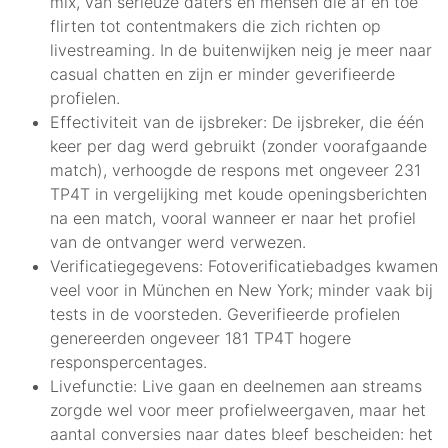
mix, van serieuze daters en mensen die af en toe
flirten tot contentmakers die zich richten op
livestreaming. In de buitenwijken neig je meer naar
casual chatten en zijn er minder geverifieerde
profielen.
Effectiviteit van de ijsbreker: De ijsbreker, die één
keer per dag werd gebruikt (zonder voorafgaande
match), verhoogde de respons met ongeveer 231
TP4T in vergelijking met koude openingsberichten
na een match, vooral wanneer er naar het profiel
van de ontvanger werd verwezen.
Verificatiegegevens: Fotoverificatiebadges kwamen
veel voor in München en New York; minder vaak bij
tests in de voorsteden. Geverifieerde profielen
genereerden ongeveer 181 TP4T hogere
responspercentages.
Livefunctie: Live gaan en deelnemen aan streams
zorgde wel voor meer profielweergaven, maar het
aantal conversies naar dates bleef bescheiden: het