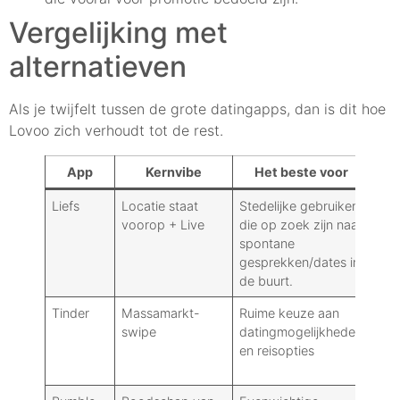
Vergelijking met
alternatieven
Als je twijfelt tussen de grote datingapps, dan is dit hoe
Lovoo zich verhoudt tot de rest.
App
Kernvibe
Het beste voor
Liefs
Locatie staat
Stedelijke gebruikers
Rada
voorop + Live
die op zoek zijn naar
soc
spontane
gesprekken/dates in
de buurt.
Tinder
Massamarkt-
Ruime keuze aan
Eno
swipe
datingmogelijkheden
geb
en reisopties
sne