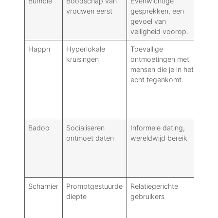
Bumble
Boodschap van
Evenwichtige
Kwa
vrouwen eerst
gesprekken, een
ges
gevoel van
mer
veiligheid voorop.
Happn
Hyperlokale
Toevallige
Con
kruisingen
ontmoetingen met
ove
mensen die je in het
tim
echt tegenkomt.
Badoo
Socialiseren
Informele dating,
Gro
ontmoet daten
wereldwijd bereik
veri
Scharnier
Promptgestuurde
Relatiegerichte
Rijk
diepte
gebruikers
ges