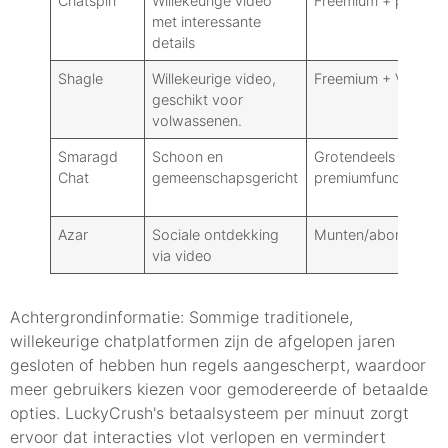
Chatspin
Willekeurige video
Freemium + premiu
met interessante
details
Shagle
Willekeurige video,
Freemium + VIP
geschikt voor
volwassenen.
Smaragd
Schoon en
Grotendeels gratis 
Chat
gemeenschapsgericht
premiumfuncties
Azar
Sociale ontdekking
Munten/abonnemen
via video
Achtergrondinformatie: Sommige traditionele,
willekeurige chatplatformen zijn de afgelopen jaren
gesloten of hebben hun regels aangescherpt, waardoor
meer gebruikers kiezen voor gemodereerde of betaalde
opties. LuckyCrush's betaalsysteem per minuut zorgt
ervoor dat interacties vlot verlopen en vermindert