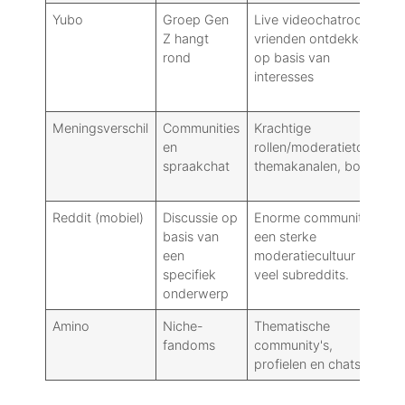
Yubo
Groep Gen
Live videochatrooms,
Z hangt
vrienden ontdekken
rond
op basis van
interesses
Meningsverschil
Communities
Krachtige
en
rollen/moderatietools,
spraakchat
themakanalen, bots
Reddit (mobiel)
Discussie op
Enorme community's,
basis van
een sterke
een
moderatiecultuur in
specifiek
veel subreddits.
onderwerp
Amino
Niche-
Thematische
fandoms
community's,
profielen en chats