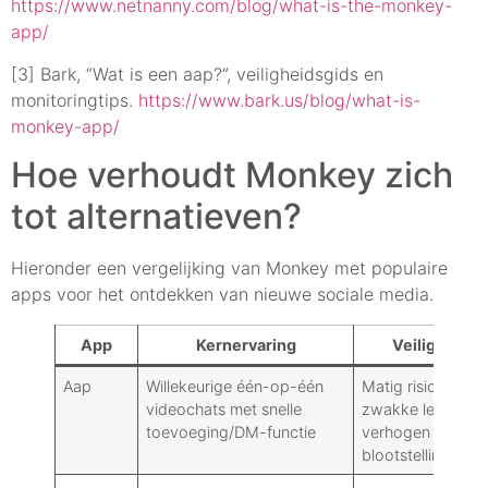
https://www.netnanny.com/blog/what-is-the-monkey-
app/
[3] Bark, “Wat is een aap?”, veiligheidsgids en
monitoringtips.
https://www.bark.us/blog/what-is-
monkey-app/
Hoe verhoudt Monkey zich
tot alternatieven?
Hieronder een vergelijking van Monkey met populaire
apps voor het ontdekken van nieuwe sociale media.
App
Kernervaring
Veiligheidsp
Aap
Willekeurige één-op-één
Matig risico: live
videochats met snelle
zwakke leeftijdsve
toevoeging/DM-functie
verhogen de kan
blootstelling.