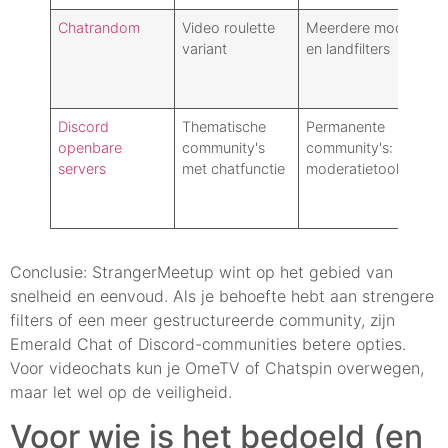
Chatrandom
Video roulette
Meerdere modi
A
variant
en landfilters
u
i
v
Discord
Thematische
Permanente
N
openbare
community's
community's:
v
servers
met chatfunctie
moderatietools
h
d
s
Conclusie: StrangerMeetup wint op het gebied van
snelheid en eenvoud. Als je behoefte hebt aan strengere
filters of een meer gestructureerde community, zijn
Emerald Chat of Discord-communities betere opties.
Voor videochats kun je OmeTV of Chatspin overwegen,
maar let wel op de veiligheid.
Voor wie is het bedoeld (en