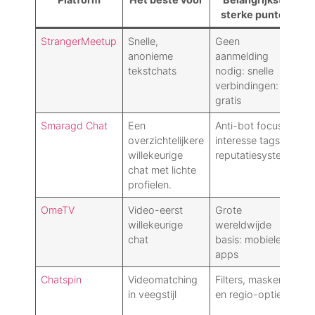
sterke punten
StrangerMeetup
Snelle,
Geen
I
anonieme
aanmelding
kw
tekstchats
nodig: snelle
b
verbindingen:
a
gratis
Smaragd Chat
Een
Anti-bot focus:
K
overzichtelijkere
interesse tags:
a
willekeurige
reputatiesysteem
w
chat met lichte
profielen.
OmeTV
Video-eerst
Grote
V
willekeurige
wereldwijde
m
chat
basis: mobiele
o
apps
v
Chatspin
Videomatching
Filters, maskers
B
in veegstijl
en regio-opties
g
g