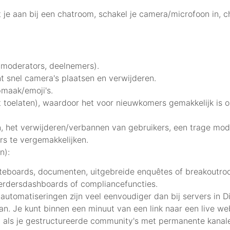
uit je aan bij een chatroom, schakel je camera/microfoon in, 
 moderators, deelnemers).
t snel camera's plaatsen en verwijderen.
maak/emoji's.
t toelaten), waardoor het voor nieuwkomers gemakkelijk is 
, het verwijderen/verbannen van gebruikers, een trage mo
s te vergemakkelijken.
n):
boards, documenten, uitgebreide enquêtes of breakoutro
erdersdashboards of compliancefuncties.
automatiseringen zijn veel eenvoudiger dan bij servers in Dis
aan. Je kunt binnen een minuut van een link naar een live w
 als je gestructureerde community's met permanente kanalen