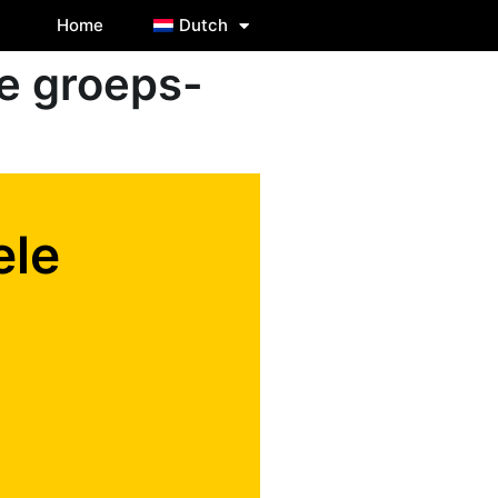
Home
Dutch
de groeps-
ele