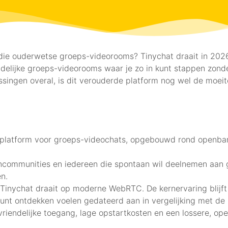
in die ouderwetse groeps-videorooms? Tinychat draait in 20
endelijke groeps-videorooms waar je zo in kunt stappen zonde
ngen overal, is dit verouderde platform nog wel de moeit
d platform voor groeps-videochats, opgebouwd rond openba
 fancommunities en iedereen die spontaan wil deelnemen aa
n.
r: Tinychat draait op moderne WebRTC. De kernervaring blij
kunt ontdekken voelen gedateerd aan in vergelijking met d
iendelijke toegang, lage opstartkosten en een lossere, open