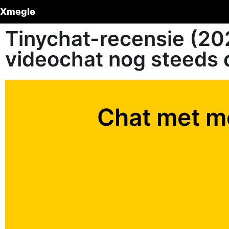
Xmegle
Tinychat-recensie (20
videochat nog steeds 
Chat met m