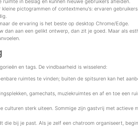
e ruimte in beslag en kunnen nieuwe gebruikers afleiden.
kleine pictogrammen of contextmenu's: ervaren gebruikers z
ig.
 maar de ervaring is het beste op desktop Chrome/Edge.
 dan aan een gelikt ontwerp, dan zit je goed. Maar als esth
anvoelen.
g
gorieën en tags. De vindbaarheid is wisselend:
openbare ruimtes te vinden; buiten de spitsuren kan het aa
ingsplekken, gamechats, muziekruimtes en af en toe een ru
e culturen sterk uiteen. Sommige zijn gastvrij met actieve 
ndt die bij je past. Als je zelf een chatroom organiseert, be