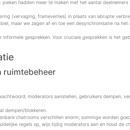
ng: pieken hadden meer te maken met het aantal deelnemers
ering (vervaging, frameverlies) in plaats van abrupte verbr
iel, maar we zagen af en toe een desynchronisatie na het 
 informele gesprekken. Voor cruciale gesprekken is het ge
atie
n ruimtebeheer
achtwoord, moderators aanstellen, gebruikers dempen, ver
al dempen/blokkeren.
 Openbare chatrooms verschillen enorm; sommige worden goe
uidelijke regels op, wijs tijdig moderators aan en houd de c