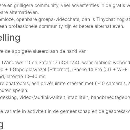
ere en grilligere community, veel advertenties in de gratis 
are alternatieven.
eemloze, openbare groeps-videochats, dan is Tinychat nog 
en professionele community zijn er betere alternatieven.
lling
we de app geëvalueerd aan de hand van:
Windows 11) en Safari 17 (iOS 17.4), waar mobiele webonde
 + 1 Gbps glasvezel (Ethernet), iPhone 14 Pro (5G + Wi-Fi 
; latentie 10–40 ms.
re chatrooms, een privéruimte creëren met 6-10 camera's, s
nuten spelen.
dekking, video-/audiokwaliteit, stabiliteit, bandbreedtegebru
e variatie in activiteit in de gemeenschap en de gesprekskw
g