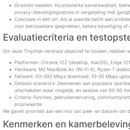
Grootste nadelen: Inconsistente kamerkwaliteit, klein
privacy-/beveiligingsopties in vergelijking met gangb
Conclusie in één zin: Als je waarde hecht aan probl
voor betrouwbare gesprekken, betere beveiliging of e
Evaluatiecriteria en testopste
Om deze Tinychat-recensie objectief te houden, hebben 
Platformen: Chrome 122 (desktop, macOS), Edge 121 (
Hardware: M2 MacBook Air (Wi-Fi 6), Ryzen 7 desktop
Netwerk: 50–300 Mbps download, 10–30 Mbps upload
Geteste scenario's: Deelnemen aan populaire openba
uitschakelen waar mogelijk, en sessies van 60-90 mi
Criteria: Functies, gebruikerservaring, community/ont
prijs/waarde.
We gaven prioriteit aan een mix van piek- en daluren om d
Kenmerken en kamerbelevin