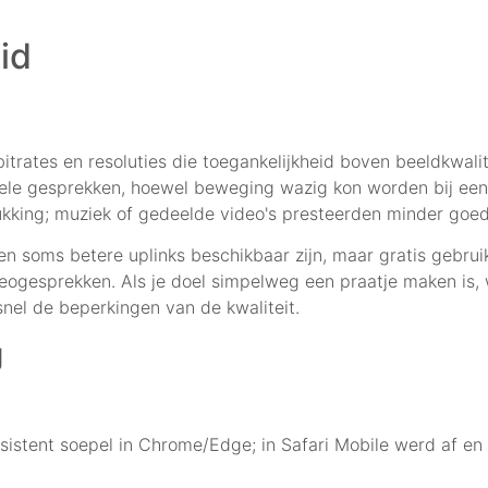
id
rates en resoluties die toegankelijkheid boven beeldkwalitei
mele gesprekken, hoewel beweging wazig kon worden bij ee
ukking; muziek of gedeelde video's presteerden minder goed
 soms betere uplinks beschikbaar zijn, maar gratis gebru
eogesprekken. Als je doel simpelweg een praatje maken is, w
nel de beperkingen van de kwaliteit.
g
istent soepel in Chrome/Edge; in Safari Mobile werd af e