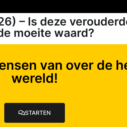
26) – Is deze verouder
de moeite waard?
ensen van over de h
wereld!
STARTEN