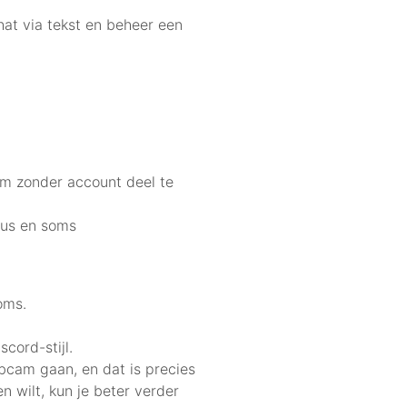
chat via tekst en beheer een
om zonder account deel te
dus en soms
oms.
cord-stijl.
ebcam gaan, en dat is precies
 wilt, kun je beter verder