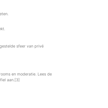
eten.
kt.
gestelde sfeer van privé
trooms en moderatie. Lees de
iel aan.[3]