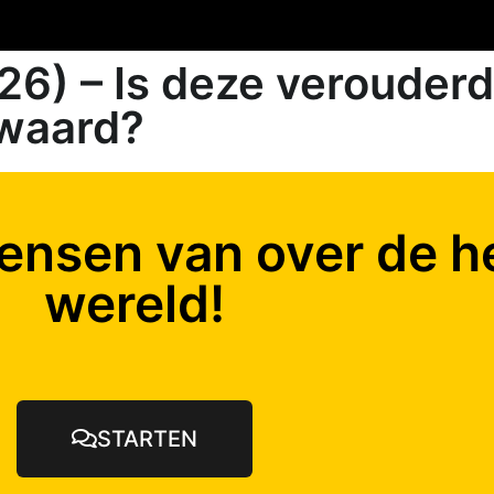
26) – Is deze verouderd
 waard?
ensen van over de h
wereld!
STARTEN