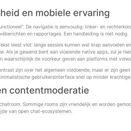
kheid en mobiele ervaring
functioneel". De navigatie is eenvoudig: linker- en rechterk
ivéberichten en rapportages. Een handleiding is niet nodig.
ekst leest vlot: lange sessies kunnen wat krap aanvoelen en
ee. Als je gewend bent aan vloeiende native apps, zul je hie
len waarschijnlijk de voorkeur geven aan platforms met vol
ontrast zijn over het algemeen voldoende, maar er zijn geen 
nimalistische gebruikersinterface snel op minder krachtige
en contentmoderatie
e chatroom. Sommige rooms zijn vriendelijk en worden gemod
zijde van open chat-ecosystemen.