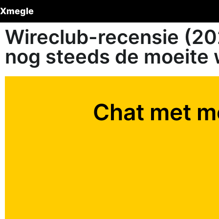
Xmegle
Wireclub-recensie (20
nog steeds de moeite
Chat met m