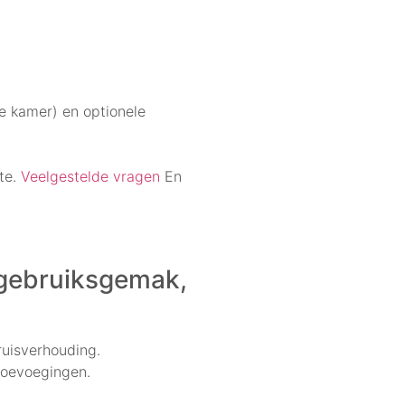
je kamer) en optionele
ite.
Veelgestelde vragen
En
 gebruiksgemak,
ruisverhouding.
 toevoegingen.