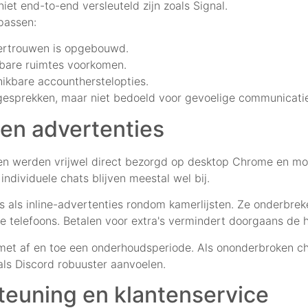
iet end-to-end versleuteld zijn zoals Signal.
passen:
vertrouwen is opgebouwd.
enbare ruimtes voorkomen.
ikbare accountherstelopties.
e gesprekken, maar niet bedoeld voor gevoelige communicati
 en advertenties
n werden vrijwel direct bezorgd op desktop Chrome en mobie
ndividuele chats blijven meestal wel bij.
rs als inline-advertenties rondom kamerlijsten. Ze onderbrek
e telefoons. Betalen voor extra's vermindert doorgaans de 
, met af en toe een onderhoudsperiode. Als ononderbroken 
oals Discord robuuster aanvoelen.
teuning en klantenservice