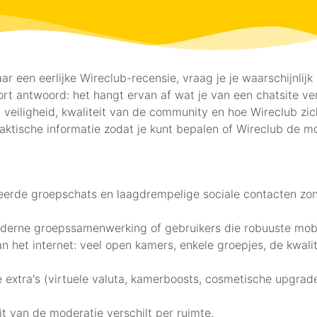
r een eerlijke Wireclub-recensie, vraag je je waarschijnlijk
t antwoord: het hangt ervan af wat je van een chatsite ve
d, veiligheid, kwaliteit van de community en hoe Wireclub zi
raktische informatie zodat je kunt bepalen of Wireclub de mo
eerde groepschats en laagdrempelige sociale contacten zon
derne groepssamenwerking of gebruikers die robuuste mobi
n het internet: veel open kamers, enkele groepjes, de kwalit
 extra's (virtuele valuta, kamerboosts, cosmetische upgrade
it van de moderatie verschilt per ruimte.