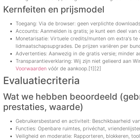
Kernfeiten en prijsmodel
Toegang: Via de browser: geen verplichte downloads
Accounts: Aanmelden is gratis; je kunt een deel van d
Monetarisatie: Virtuele credits/munten om extra's te
lidmaatschapsupgrades. De prijzen variëren per bun
Advertenties: Aanwezig in de gratis versie; minder ad
Transparantieverklaring: Wij zijn niet gelieerd aan 
Voorwaarden
vóór de aankoop.[1][2]
Evaluatiecriteria
Wat we hebben beoordeeld (gebru
prestaties, waarde)
Gebruikersbestand en activiteit: Beschikbaarheid van
Functies: Openbare ruimtes, privéchat, vriendenlijs
Veiligheid en moderatie: Rapporteren, blokkeren, to