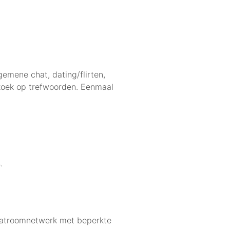
emene chat, dating/flirten,
 zoek op trefwoorden. Eenmaal
.
chatroomnetwerk met beperkte