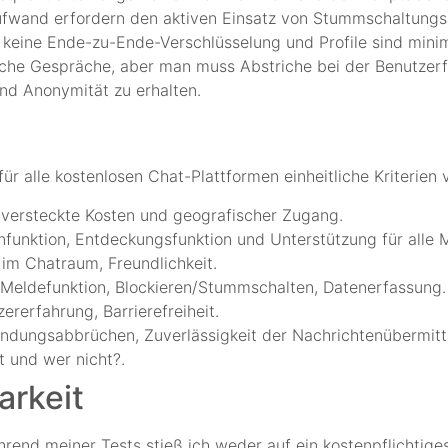
ufwand erfordern den aktiven Einsatz von Stummschaltungs
keine Ende-zu-Ende-Verschlüsselung und Profile sind minim
dliche Gespräche, aber man muss Abstriche bei der Benutzer
nd Anonymität zu erhalten.
ür alle kostenlosen Chat-Plattformen einheitliche Kriterien
, versteckte Kosten und geografischer Zugang.
nfunktion, Entdeckungsfunktion und Unterstützung für alle 
 im Chatraum, Freundlichkeit.
 Meldefunktion, Blockieren/Stummschalten, Datenerfassung.
ererfahrung, Barrierefreiheit.
indungsabbrüchen, Zuverlässigkeit der Nachrichtenübermitt
t und wer nicht?.
arkeit
hrend meiner Tests stieß ich weder auf ein kostenpflichtig