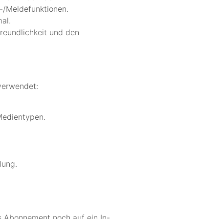
-/Meldefunktionen.
al.
freundlichkeit und den
 verwendet:
Medientypen.
lung.
es Abonnement noch auf ein In-