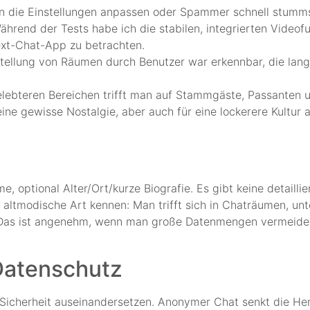
ten die Einstellungen anpassen oder Spammer schnell stumm
ährend der Tests habe ich die stabilen, integrierten Video
xt-Chat-App zu betrachten.
stellung von Räumen durch Benutzer war erkennbar, die lang
lebteren Bereichen trifft man auf Stammgäste, Passanten u
eine gewisse Nostalgie, aber auch für eine lockerere Kultur
me, optional Alter/Ort/kurze Biografie. Es gibt keine detaill
altmodische Art kennen: Man trifft sich in Chaträumen, unte
n. Das ist angenehm, wenn man große Datenmengen vermeide
Datenschutz
 Sicherheit auseinandersetzen. Anonymer Chat senkt die H