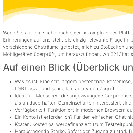
Wenn Sie auf der Suche nach einer unkomplizierten Plattf
Erinnerungen auf und stellt die einzig relevante Frage im
verschiedene Chaträume getestet, mich zu Stoßzeiten und
Mobilgeräten überprüft, um herauszufinden, wo 321Chat 
Auf einen Blick (Überblick u
Was es ist: Eine seit langem bestehende, kostenlos
LGBT usw.) und schnellem anonymen Zugriff.
Ideal für: Menschen, die ungezwungene Gespräche su
als an dauerhaften Gemeinschaften interessiert sind.
Verfügbarkeit: Funktioniert in modernen Browsern auf
Ein Konto ist erforderlich? Für den einfachen Chat ni
Kosten: Kostenlos, werbefinanziert (zum Testzeitpun
Herausragende Stärke: Sofortiger Zugang zu stark 