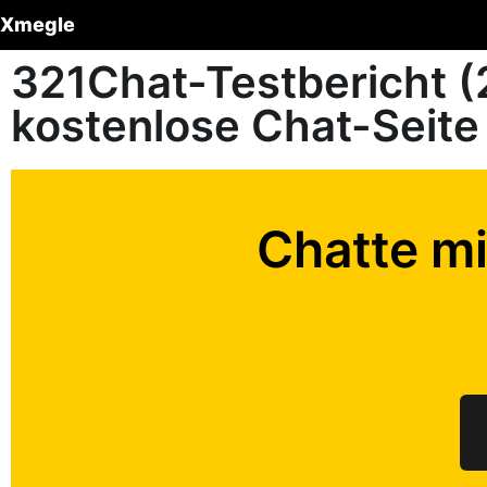
Xmegle
321Chat-Testbericht (
kostenlose Chat-Seite
Chatte mi