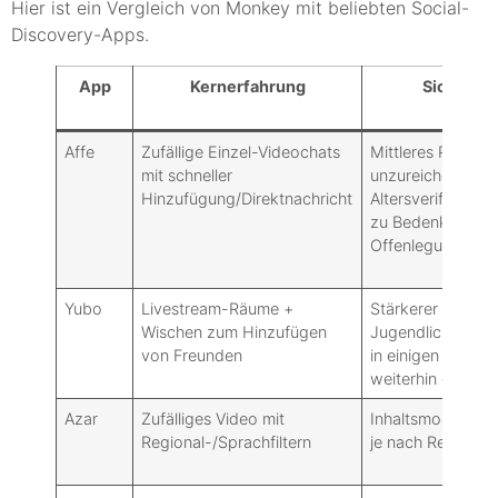
Hier ist ein Vergleich von Monkey mit beliebten Social-
Discovery-Apps.
App
Kernerfahrung
Sicherhei
Affe
Zufällige Einzel-Videochats
Mittleres Risiko:
mit schneller
unzureichende
Hinzufügung/Direktnachricht
Altersverifizieru
zu Bedenken hinsi
Offenlegung von
Yubo
Livestream-Räume +
Stärkerer Fokus 
Wischen zum Hinzufügen
Jugendliche: Aus
von Freunden
in einigen Abläu
weiterhin gemisc
Azar
Zufälliges Video mit
Inhaltsmoderatio
Regional-/Sprachfiltern
je nach Region un