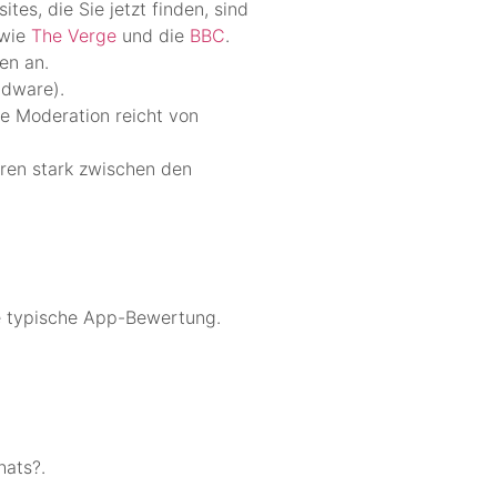
s, die Sie jetzt finden, sind
 wie
The Verge
und die
BBC
.
en an.
Adware).
Die Moderation reicht von
eren stark zwischen den
ne typische App-Bewertung.
hats?.