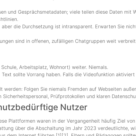
ssen und Gesprächsmetadaten; viele teilen diese Daten mit
tlinien.
ber die Durchsetzung ist intransparent. Erwarten Sie nich
ungen sind in offenen, zufälligen Chatgruppen weit verbreite
Schule, Arbeitsplatz, Wohnort) weiter. Niemals.
ext sollte Vorrang haben. Falls die Videofunktion aktiviert
 werden: Folgen Sie niemals Fremden auf Webseiten außerh
 Sicherheitspersonal, Prüfprotokollen und klaren Datenschutz
chutzbedürftige Nutzer
ese Plattformen waren in der Vergangenheit häufig Ziel von
ttung über die Abschaltung im Jahr 2023 verdeutlichte, w
s dem Internet führten [1][2]. Eltern und Pädagogen sollte