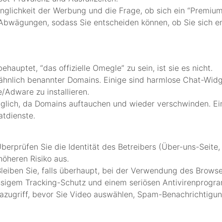
nglichkeit der Werbung und die Frage, ob sich ein “Premium
d Abwägungen, sodass Sie entscheiden können, ob Sie sich e
behauptet, “das offizielle Omegle” zu sein, ist sie es nicht.
ähnlich benannter Domains. Einige sind harmlose Chat-Widg
/Adware zu installieren.
äglich, da Domains auftauchen und wieder verschwinden. Ein
tdienste.
Überprüfen Sie die Identität des Betreibers (Über-uns-Seite
höheren Risiko aus.
eiben Sie, falls überhaupt, bei der Verwendung des Browse
sigem Tracking-Schutz und einem seriösen Antivirenprogr
azugriff, bevor Sie Video auswählen, Spam-Benachrichtigu