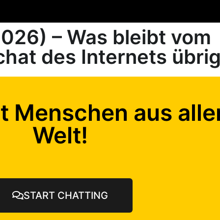
026) – Was bleibt vom
chat des Internets übri
t Menschen aus alle
Welt!
START CHATTING