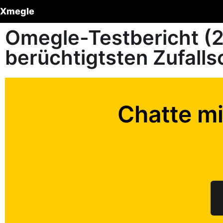
Xmegle
Omegle-Testbericht (2
berüchtigtsten Zufalls
Chatte mi