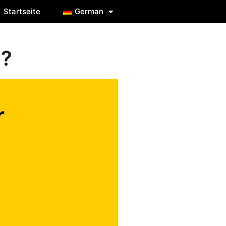
Startseite
German
g?
r