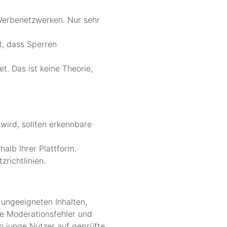
 Werbenetzwerken. Nur sehr
t, dass Sperren
t. Das ist keine Theorie,
 wird, sollten erkennbare
alb Ihrer Plattform.
richtlinien.
 ungeeigneten Inhalten,
ie Moderationsfehler und
n junge Nutzer auf geprüfte,