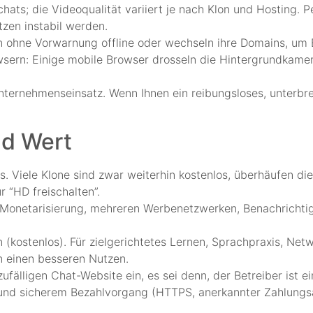
chats; die Videoqualität variiert je nach Klon und Hosting.
tzen instabil werden.
n ohne Vorwarnung offline oder wechseln ihre Domains, um 
wsern: Einige mobile Browser drosseln die Hintergrundkame
nternehmenseinsatz. Wenn Ihnen ein reibungsloses, unterbr
nd Wert
. Viele Klone sind zwar weiterhin kostenlos, überhäufen di
 “HD freischalten”.
 Monetarisierung, mehreren Werbenetzwerken, Benachricht
en (kostenlos). Für zielgerichtetes Lernen, Sprachpraxis, 
en einen besseren Nutzen.
ufälligen Chat-Website ein, es sei denn, der Betreiber ist
 und sicherem Bezahlvorgang (HTTPS, anerkannter Zahlungs