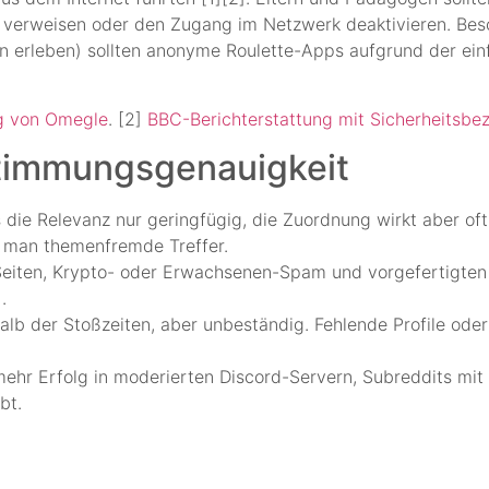
n verweisen oder den Zugang im Netzwerk deaktivieren. Bes
en erleben) sollten anonyme Roulette-Apps aufgrund der ei
ng von Omegle
. [2]
BBC-Berichterstattung mit Sicherheitsbe
stimmungsgenauigkeit
ie Relevanz nur geringfügig, die Zuordnung wirkt aber oft 
t man themenfremde Treffer.
Seiten, Krypto- oder Erwachsenen-Spam und vorgefertigten 
.
halb der Stoßzeiten, aber unbeständig. Fehlende Profile ode
ehr Erfolg in moderierten Discord-Servern, Subreddits mi
bt.