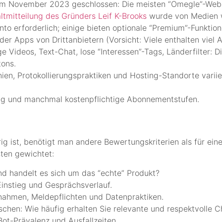
im November 2023 geschlossen: Die meisten “Omegle”-Website
ltmitteilung des Gründers Leif K-Brooks
wurde von Medien
nto erforderlich; einige bieten optionale “Premium”-Funktion
er Apps von Drittanbietern (Vorsicht: Viele enthalten viel 
ge Videos, Text-Chat, lose “Interessen”-Tags, Länderfilter: 
tons.
nien, Protokollierungspraktiken und Hosting-Standorte varii
ug und manchmal kostenpflichtige Abonnementstufen.
g ist, benötigt man andere Bewertungskriterien als für ei
ten gewichtet:
und handelt es sich um das “echte” Produkt?
instieg und Gesprächsverlauf.
nahmen, Meldepflichten und Datenpraktiken.
schen: Wie häufig erhalten Sie relevante und respektvolle C
Bot-Prävalenz und Ausfallzeiten.