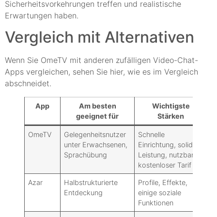
Sicherheitsvorkehrungen treffen und realistische
Erwartungen haben.
Vergleich mit Alternativen
Wenn Sie OmeTV mit anderen zufälligen Video-Chat-
Apps vergleichen, sehen Sie hier, wie es im Vergleich
abschneidet.
App
Am besten
Wichtigste
geeignet für
Stärken
OmeTV
Gelegenheitsnutzer
Schnelle
Ri
unter Erwachsenen,
Einrichtung, solide
I
Sprachübung
Leistung, nutzbarer
I
kostenloser Tarif
B
Azar
Halbstrukturierte
Profile, Effekte,
S
Entdeckung
einige soziale
ni
Funktionen