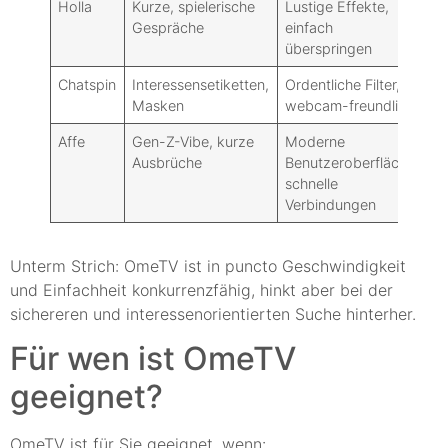
Holla
Kurze, spielerische
Lustige Effekte,
G
Gespräche
einfach
va
überspringen
Chatspin
Interessensetiketten,
Ordentliche Filter,
U
Masken
webcam-freundlich
D
Affe
Gen-Z-Vibe, kurze
Moderne
H
Ausbrüche
Benutzeroberfläche,
S
schnelle
Verbindungen
Unterm Strich: OmeTV ist in puncto Geschwindigkeit
und Einfachheit konkurrenzfähig, hinkt aber bei der
sichereren und interessenorientierten Suche hinterher.
Für wen ist OmeTV
geeignet?
OmeTV ist für Sie geeignet, wenn: