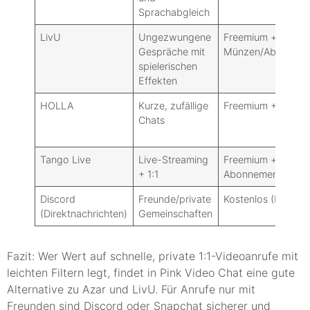
Sprachabgleich
LivU
Ungezwungene
Freemium +
Gespräche mit
Münzen/Abonnem
spielerischen
Effekten
HOLLA
Kurze, zufällige
Freemium + Münz
Chats
Tango Live
Live-Streaming
Freemium +
+ 1:1
Abonnements/Ges
Discord
Freunde/private
Kostenlos (Nitro op
(Direktnachrichten)
Gemeinschaften
Fazit: Wer Wert auf schnelle, private 1:1-Videoanrufe mit
leichten Filtern legt, findet in Pink Video Chat eine gute
Alternative zu Azar und LivU. Für Anrufe nur mit
Freunden sind Discord oder Snapchat sicherer und