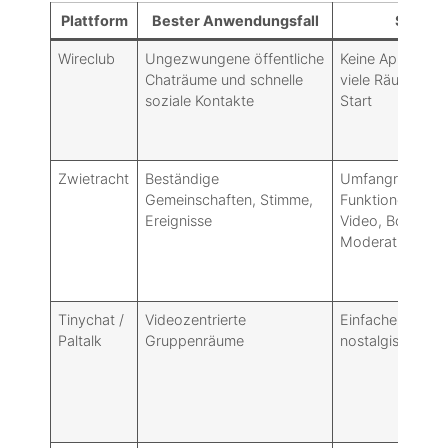
Plattform
Bester Anwendungsfall
Stärke
Wireclub
Ungezwungene öffentliche
Keine App erford
Chaträume und schnelle
viele Räume, ein
soziale Kontakte
Start
Zwietracht
Beständige
Umfangreiche
Gemeinschaften, Stimme,
Funktionen (Spr
Ereignisse
Video, Bots), so
Moderationswe
Tinychat /
Videozentrierte
Einfache Live-K
Paltalk
Gruppenräume
nostalgisches G