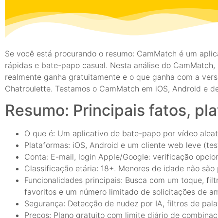
Se você está procurando o resumo: CamMatch é um aplica
rápidas e bate-papo casual. Nesta análise do CamMatch, v
realmente ganha gratuitamente e o que ganha com a versã
Chatroulette. Testamos o CamMatch em iOS, Android e de
Resumo: Principais fatos, pl
O que é: Um aplicativo de bate-papo por vídeo alea
Plataformas: iOS, Android e um cliente web leve (te
Conta: E-mail, login Apple/Google: verificação opcio
Classificação etária: 18+. Menores de idade não são
Funcionalidades principais: Busca com um toque, filt
favoritos e um número limitado de solicitações de a
Segurança: Detecção de nudez por IA, filtros de pala
Preços: Plano gratuito com limite diário de combin