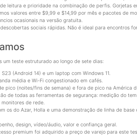
s de leitura e prioridade na combinação de perfis. Gorjetas
mos valores entre $9,99 e $14,99 por mês e pacotes de mo
ncios ocasionais na versão gratuita.
e descobertas sociais rápidas. Não é ideal para encontros 
tamos
 um teste estruturado ao longo de sete dias:
xy S23 (Android 14) e um laptop com Windows 11.
banda média e Wi-Fi congestionado em cafés.
de pico (noites/fins de semana) e fora de pico na América 
ização de todas as ferramentas de segurança: medição do te
 monitores de rede.
om os do Azar, Holla e uma demonstração de linha de base
enho, design, vídeo/áudio, valor e confiança geral.
sso premium foi adquirido a preço de varejo para este tes