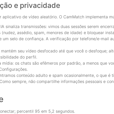
ção e privacidade
er aplicativo de vídeo aleatório. O CamMatch implementa m
IA sinaliza transmissões: vimos duas sessões serem encer
s (nudez, assédio, spam, menores de idade) e bloquear ins
de um selo de confiança. A verificação por telefone/e-mail 
) mantém seu vídeo desfocado até que você o desfoque; alt
sibilidade do perfil.
a mídia: os chats são efêmeros por padrão, a menos que vo
Configurações.
ontramos conteúdo adulto e spam ocasionalmente, o que é t
. Como sempre, não compartilhe informações pessoais e con
e
nectar; percentil 95 em 5,2 segundos.