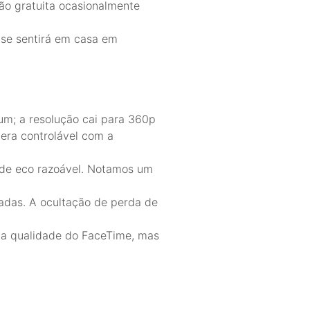
são gratuita ocasionalmente
ê se sentirá em casa em
um; a resolução cai para 360p
era controlável com a
 de eco razoável. Notamos um
adas. A ocultação de perda de
á a qualidade do FaceTime, mas