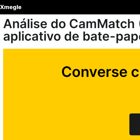
Xmegle
Análise do CamMatch (
aplicativo de bate-pap
Converse 