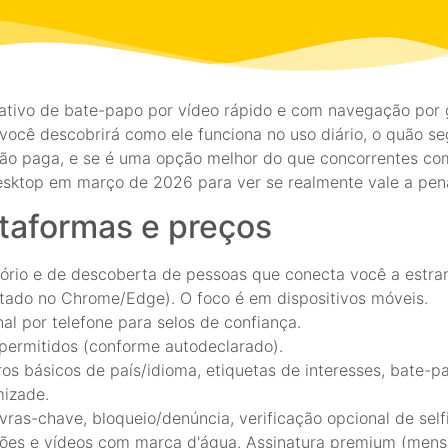
tivo de bate-papo por vídeo rápido e com navegação por g
ocê descobrirá como ele funciona no uso diário, o quão se
o paga, e se é uma opção melhor do que concorrentes como 
sktop em março de 2026 para ver se realmente vale a pen
ataformas e preços
tório e de descoberta de pessoas que conecta você a estr
stado no Chrome/Edge). O foco é em dispositivos móveis.
nal por telefone para selos de confiança.
 permitidos (conforme autodeclarado).
ros básicos de país/idioma, etiquetas de interesses, bate-pa
mizade.
vras-chave, bloqueio/denúncia, verificação opcional de sel
ações e vídeos com marca d'água. Assinatura premium (mensa