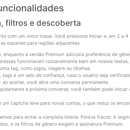
funcionalidades
 filtros e descoberta
 com um único toque. Você pressiona Iniciar e, em 2 a 4
se expande para regiões adjacentes.
nte, enquanto a versão Premium adiciona preferência de gêne
nteresses funcionaram razoavelmente bem em nossos testes;
uma tag, como jogos, viagens ou idiomas.
, tags e um selo de confiança, caso o usuário seja verifica
e: ao aceitar, você abre uma conversa permanente.
a rapidamente a próxima conversa; você também pode inicia
m um captcha leve para novas contas, o que reduz os enc
.
icientes para evitar a completa loteria. Pontos fracos: A se
dos, e os filtros de gênero exigem a assinatura Premium.