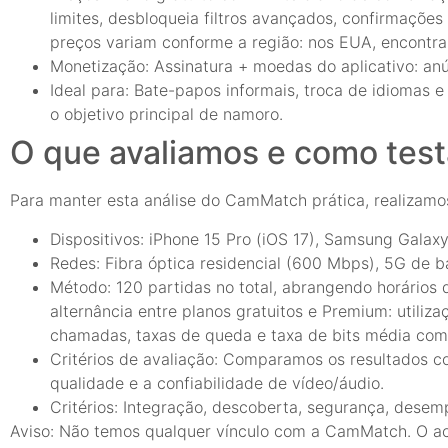
limites, desbloqueia filtros avançados, confirmaçõe
preços variam conforme a região: nos EUA, encontra
Monetização: Assinatura + moedas do aplicativo: anú
Ideal para: Bate-papos informais, troca de idiomas 
o objetivo principal de namoro.
O que avaliamos e como tes
Para manter esta análise do CamMatch prática, realizamos
Dispositivos: iPhone 15 Pro (iOS 17), Samsung Gala
Redes: Fibra óptica residencial (600 Mbps), 5G de 
Método: 120 partidas no total, abrangendo horários 
alternância entre planos gratuitos e Premium: util
chamadas, taxas de queda e taxa de bits média com
Critérios de avaliação: Comparamos os resultados c
qualidade e a confiabilidade de vídeo/áudio.
Critérios: Integração, descoberta, segurança, desemp
Aviso: Não temos qualquer vínculo com a CamMatch. O ace