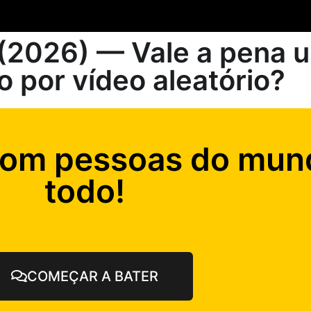
2026) — Vale a pena u
o por vídeo aleatório?
com pessoas do mun
todo!
COMEÇAR A BATER