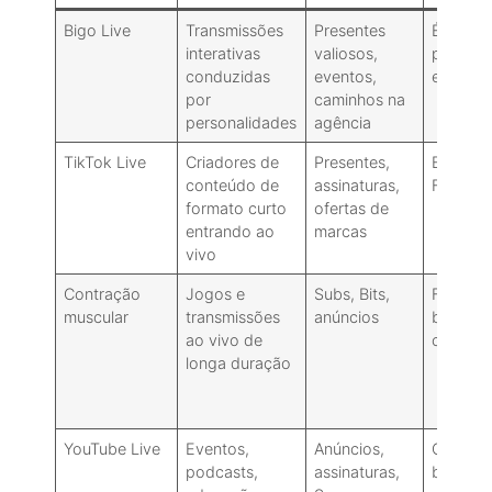
Bigo Live
Transmissões
Presentes
É bom s
interativas
valiosos,
particip
conduzidas
eventos,
eventos/
por
caminhos na
personalidades
agência
TikTok Live
Criadores de
Presentes,
Excelent
conteúdo de
assinaturas,
FYP
formato curto
ofertas de
entrando ao
marcas
vivo
Contração
Jogos e
Subs, Bits,
Forte em
muscular
transmissões
anúncios
basead
ao vivo de
categor
longa duração
YouTube Live
Eventos,
Anúncios,
Ótima
podcasts,
assinaturas,
busca/p