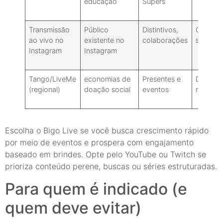
educação
Supers
Transmissão
Público
Distintivos,
Com ba
ao vivo no
existente no
colaborações
seguido
Instagram
Instagram
Tango/LiveMe
economias de
Presentes e
Depend
(regional)
doação social
eventos
região
Escolha o Bigo Live se você busca crescimento rápido
por meio de eventos e prospera com engajamento
baseado em brindes. Opte pelo YouTube ou Twitch se
prioriza conteúdo perene, buscas ou séries estruturadas.
Para quem é indicado (e
quem deve evitar)