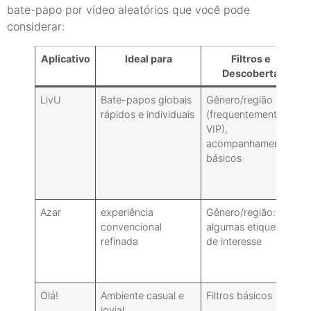
bate-papo por vídeo aleatórios que você pode
considerar:
Aplicativo
Ideal para
Filtros e
Descoberta
LivU
Bate-papos globais
Gênero/região
rápidos e individuais
(frequentemente
VIP),
+
acompanhamentos
básicos
Azar
experiência
Gênero/região:
convencional
algumas etiquetas
refinada
de interesse
+
Olá!
Ambiente casual e
Filtros básicos
jovial.