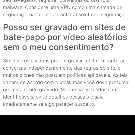
malware. Considere uma VPN como uma camada de
segurança, não como garantia absoluta de segurança.
Posso ser gravado em sites de
bate-papo por vídeo aleatórios
sem o meu consentimento?
Sim. Outros usuários podem gravar a tela ou capturar
conversas independentemente das regras do site, e
muitos clones não possuem políticas aplicáveis. As leis
variam de acordo com o local, mas você deve presumir
que está sendo gravado. Mantenha os fundos não
identificáveis, evite detalhes pessoais e saia
imediatamente se algo parecer suspeito.