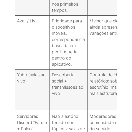
nos primeiros
tempos.
Azar / LivU
Prioridade para
Melhor que clones:
dispositivos
ainda apresenta
móveis,
variações entre regiõ
correspondência
baseada em
perfil, moeda
dentro do
aplicativo.
Yubo (salas ao
Descoberta
Controle de idade e
vivo)
social +
relatórios: sob
transmissões ao
escrutínio, mas com
vivo
mais estrutura.
Servidores
Não aleatório:
Moderadores da
Discord “Fórum
focado em
comunidade e regras
+ Palco”
tópicos: salas de
do servidor