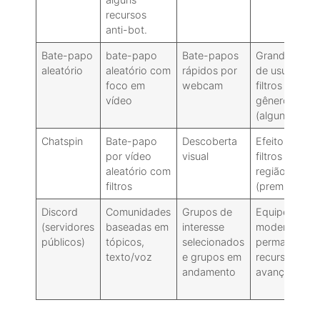
recursos
anti-bot.
Bate-papo
bate-papo
Bate-papos
Grande núme
aleatório
aleatório com
rápidos por
de usuários,
foco em
webcam
filtros por
vídeo
gênero/país
(alguns pago
Chatspin
Bate-papo
Descoberta
Efeitos de RA
por vídeo
visual
filtros de
aleatório com
região/gêner
filtros
(premium)
Discord
Comunidades
Grupos de
Equipes de
(servidores
baseadas em
interesse
moderação,
públicos)
tópicos,
selecionados
permanência,
texto/voz
e grupos em
recursos
andamento
avançados