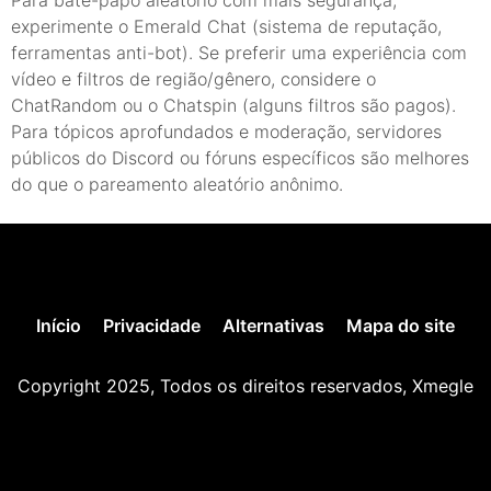
experimente o Emerald Chat (sistema de reputação,
ferramentas anti-bot). Se preferir uma experiência com
vídeo e filtros de região/gênero, considere o
ChatRandom ou o Chatspin (alguns filtros são pagos).
Para tópicos aprofundados e moderação, servidores
públicos do Discord ou fóruns específicos são melhores
do que o pareamento aleatório anônimo.
Início
Privacidade
Alternativas
Mapa do site
Copyright 2025, Todos os direitos reservados, Xmegle