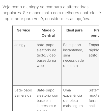
Veja como o Joingy se compara a alternativas
populares. Se o anonimato com melhores controles é
importante para você, considere estas opções.
Serviço
Modelo
Ideal para
Principai
Central
pontos for
Joingy
bate-papo
Bate-papo
Emparelhame
aleatório de
instantâneo,
rápido, sem
texto/vídeo
sem
atrito
baseado na
necessidade
web
de conta
Bate-papo
Bate-papo
Uma
Sistema de
Esmeralda
aleatório com
experiência
reputação,
base em
de roleta
ferramentas
interesses e
mais segura
anti-bot
alguns