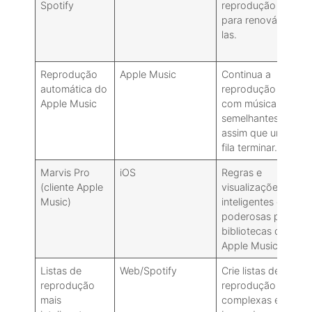
Spotify
reprodução
a
para renová-
p
las.
a
a
Reprodução
Apple Music
Continua a
automática do
reprodução
Apple Music
com músicas
semelhantes
assim que uma
fila terminar.
Marvis Pro
iOS
Regras e
(cliente Apple
visualizações
Music)
inteligentes e
poderosas para
bibliotecas do
c
Apple Music.
Listas de
Web/Spotify
Crie listas de
reprodução
reprodução
l
mais
complexas e