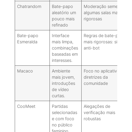
Chatrandom
Bate-papo
Moderação semelhante:
aleatório um
algumas salas mais
pouco mais
rigorosas
refinado
Bate-papo
Interface
Regras de bate-papo
Esmeralda
mais limpa,
mais rigorosas: sistemas
combinações
anti-bot
baseadas em
interesses.
Macaco
Ambiente
Foco no aplicativo:
mais jovem,
diretrizes da
introduções
comunidade
de vídeo
curtas.
CooMeet
Partidas
Alegações de
selecionadas
verificação mais
e com foco
robustas
no público
feminino