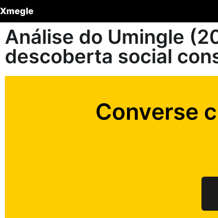
Xmegle
Análise do Umingle (20
descoberta social con
Converse 