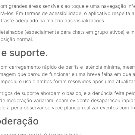
m grandes áreas sensíveis ao toque e uma navegação inferio
á-los. Em termos de acessibilidade, o aplicativo respeita a
traste adequado na maioria das visualizações.
detalhados (especialmente para chats em grupo ativos) e i
osição normal.
e suporte.
com carregamento rápido de perfis e latência mínima, mes
magem que parou de funcionar e uma breve falha em que a
impediu o uso e ambos foram resolvidos após uma atualiza
tigos de suporte abordam o básico, e a denúncia feita pelo
 de moderação variaram: spam evidente desapareceu rapid
le a pena observar se você planeja realizar eventos com fr
oderação