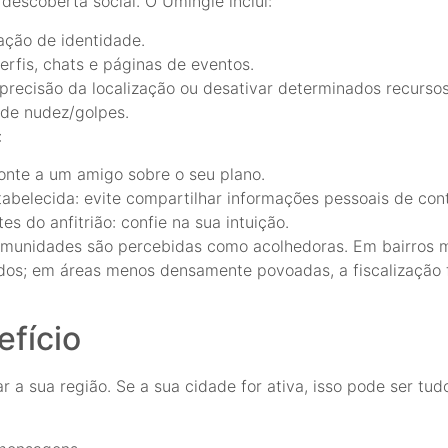
descoberta social. O Umingle inclui:
cação de identidade.
rfis, chats e páginas de eventos.
precisão da localização ou desativar determinados recursos 
 de nudez/golpes.
:
onte a um amigo sobre o seu plano.
stabelecida: evite compartilhar informações pessoais de con
es do anfitrião: confie na sua intuição.
omunidades são percebidas como acolhedoras. Em bairros 
dos; em áreas menos densamente povoadas, a fiscalização f
efício
 a sua região. Se a sua cidade for ativa, isso pode ser tud