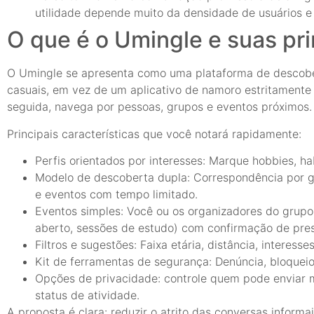
utilidade depende muito da densidade de usuários 
O que é o Umingle e suas pri
O Umingle se apresenta como uma plataforma de descober
casuais, em vez de um aplicativo de namoro estritamente 
seguida, navega por pessoas, grupos e eventos próximos.
Principais características que você notará rapidamente:
Perfis orientados por interesses: Marque hobbies, h
Modelo de descoberta dupla: Correspondência por ge
e eventos com tempo limitado.
Eventos simples: Você ou os organizadores do grupo
aberto, sessões de estudo) com confirmação de pre
Filtros e sugestões: Faixa etária, distância, interesse
Kit de ferramentas de segurança: Denúncia, bloqueio 
Opções de privacidade: controle quem pode enviar m
status de atividade.
A proposta é clara: reduzir o atrito das conversas infor