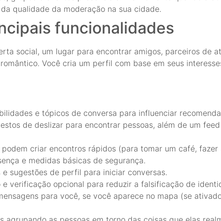
e da qualidade da moderação na sua cidade.
ncipais funcionalidades
ta social, um lugar para encontrar amigos, parceiros de a
romântico. Você cria um perfil com base em seus interesses
abilidades e tópicos de conversa para influenciar recomend
stos de deslizar para encontrar pessoas, além de um feed
 podem criar encontros rápidos (para tomar um café, fazer
sença e medidas básicas de segurança.
s e sugestões de perfil para iniciar conversas.
e verificação opcional para reduzir a falsificação de identi
ensagens para você, se você aparece no mapa (se ativado) 
mais agrupando as pessoas em torno das coisas que elas real