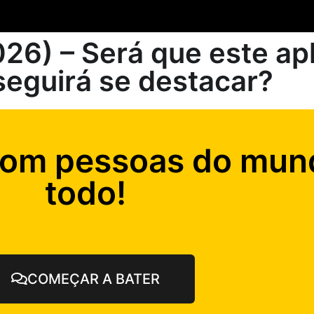
26) – Será que este apl
seguirá se destacar?
com pessoas do mun
todo!
COMEÇAR A BATER