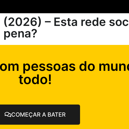
(2026) – Esta rede soc
a pena?
com pessoas do mun
todo!
COMEÇAR A BATER