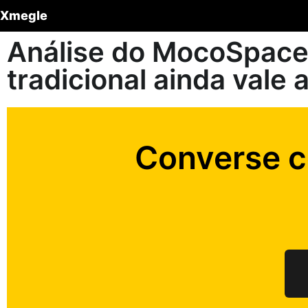
Xmegle
Análise do MocoSpace 
tradicional ainda vale 
Converse 