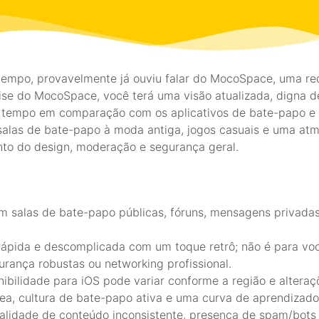
 tempo, provavelmente já ouviu falar do MocoSpace, uma re
e do MocoSpace, você terá uma visão atualizada, digna d
seu tempo em comparação com os aplicativos de bate-papo e
 salas de bate-papo à moda antiga, jogos casuais e uma at
to do design, moderação e segurança geral.
em salas de bate-papo públicas, fóruns, mensagens privada
 rápida e descomplicada com um toque retrô; não é para v
rança robustas ou networking profissional.
bilidade para iOS pode variar conforme a região e alteraçõ
nea, cultura de bate-papo ativa e uma curva de aprendizado 
ualidade de conteúdo inconsistente, presença de spam/bots 